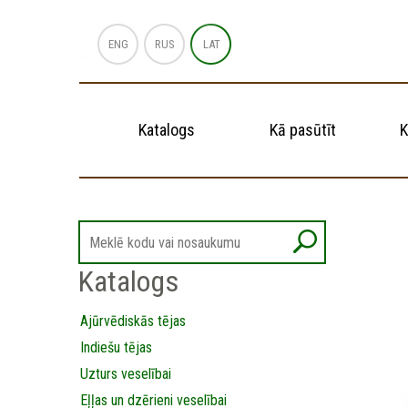
ENG
RUS
LAT
Katalogs
Kā pasūtīt
K
Katalogs
Ajūrvēdiskās tējas
Indiešu tējas
Uzturs veselībai
Eļļas un dzērieni veselībai