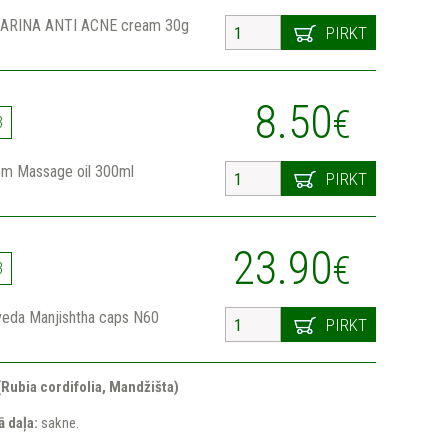
LARINA ANTI ACNE cream 30g
PIRKT
8.50
€
3
em Massage oil 300ml
PIRKT
23.90
€
3
veda Manjishtha caps N60
PIRKT
Rubia cordifolia, Mandžišta)
 daļa:
sakne.