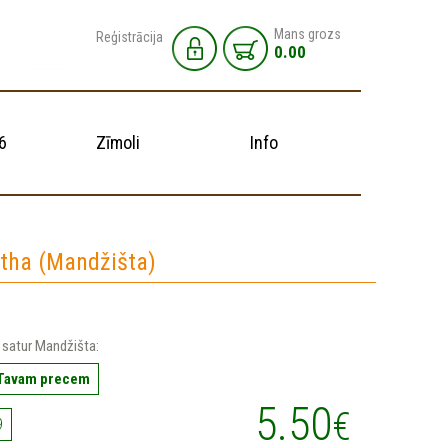
Mans grozs
Reģistrācija
0.00
6
Zīmoli
Info
tha (Mandžišta)
 satur Mandžišta:
 Tavam precem
5.50
€
9