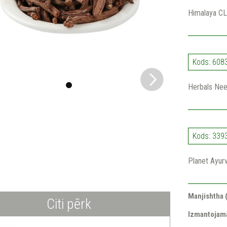
Himalaya C
Kods: 608
Herbals Ne
Kods: 339
Planet Ayur
Manjishtha (
Citi pērk
Izmantojamā