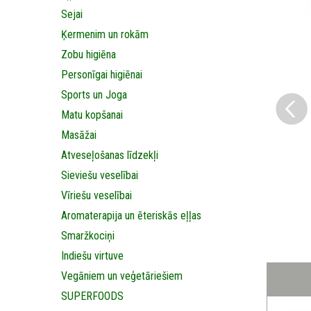
Sejai
Ķermenim un rokām
Zobu higiēna
Personīgai higiēnai
Sports un Joga
Matu kopšanai
Masāžai
Аtveseļošanas līdzekļi
Sieviešu veselībai
Vīriešu veselībai
Aromaterapija un ēteriskās eļļas
Smaržkociņi
Indiešu virtuve
Vegāniem un veģetāriešiem
SUPERFOODS