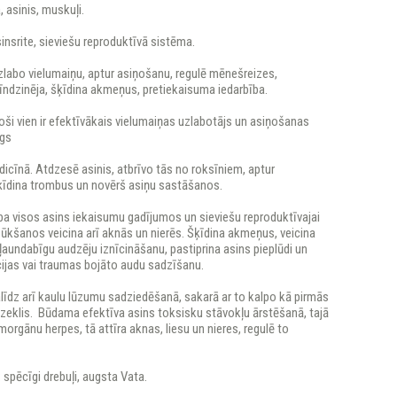
 asinis, muskuļi.
insrite, sieviešu reproduktīvā sistēma.
labo vielumaiņu, aptur asiņošanu, regulē mēnešreizes,
īndzinēja, šķīdina akmeņus, pretiekaisuma iedarbība.
ši vien ir efektīvākais vielumaiņas uzlabotājs un asiņošanas
ugs
icīnā. Atdzesē asinis, atbrīvo tās no roksīniem, aptur
ķīdina trombus un novērš asiņu sastāšanos.
ba visos asins iekaisumu gadījumos un sieviešu reproduktīvajai
ūkšanos veicina arī aknās un nierēs. Šķīdina akmeņus, veicina
ļaundabīgu audzēju iznīcināšanu, pastiprina asins pieplūdi un
cijas vai traumas bojāto audu sadzīšanu.
īdz arī kaulu lūzumu sadziedēšanā, sakarā ar to kalpo kā pirmās
dzeklis. Būdama efektīva asins toksisku stāvokļu ārstēšanā, tajā
orgānu herpes, tā attīra aknas, liesu un nieres, regulē to
:
spēcīgi drebuļi, augsta Vata.