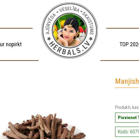
ur nopirkt
TOP 202
Manjish
Produkti, kas
Pievienot
Kods: 607