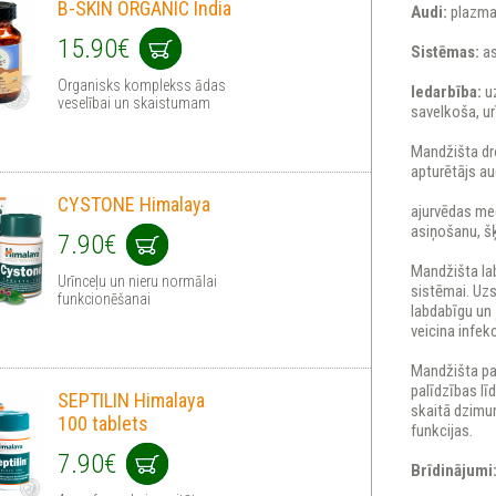
B-SKIN ORGANIC India
Audi:
plazma,
15.90€
Sistēmas:
as
Organisks komplekss ādas
Iedarbība:
uz
veselībai un skaistumam
savelkoša, ur
Mandžišta dro
apturētājs a
CYSTONE Himalaya
ajurvēdas med
asiņošanu, š
7.90€
Mandžišta la
Urīnceļu un nieru normālai
sistēmai. Uzs
funkcionēšanai
labdabīgu un 
veicina infek
Mandžišta pal
palīdzības lī
SEPTILIN Himalaya
skaitā dzimum
100 tablets
funkcijas.
7.90€
Brīdinājumi