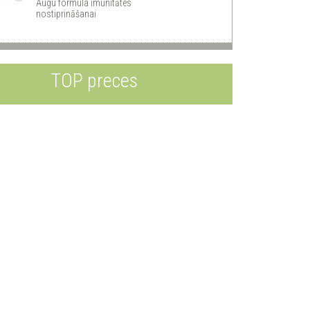
Augu formula imunitātes
nostiprināšanai
TOP preces