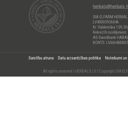
herbals@herbals.l
SIA ELFARM HERBA
LV40003936046
Kr. Valdemāra 159, Rī
Rekvizīti norēķiniem:
AS Swedbank HABA
KONTS: LV66HABA05
Saistību atruna
Datu aizsardzības politika
Noteikumi un
All rights reserved | HERBALS.LV | Copyright SI