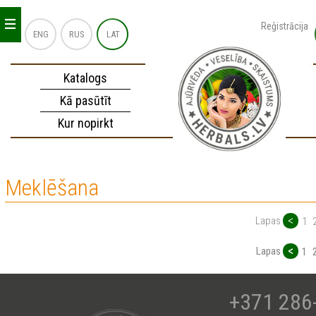
_
_
_
Reģistrācija
ENG
RUS
LAT
Katalogs
Kā pasūtīt
Kur nopirkt
Meklēšana
<
Lapas
1
<
Lapas
1
+371 286