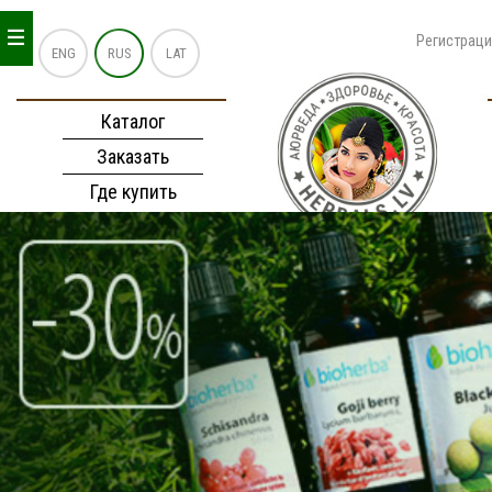
_
_
_
Регистрац
ENG
RUS
LAT
Каталог
Заказать
Где купить