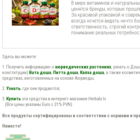
В мире витаминов и натуральны
ценятся бренды, которые прошл
За красивой упаковкой и совр
всегда хочется видеть нечто бо
ответственность, строгий контр
понимание реальных потребност
Здесь вы можете:
1. Получить информацию о
аюрведических растениях
, узнать о До
конституции)
Вата доша
,
Питта доша
,
Капха доша
, а также космети
средствах, изготовленных на основе Аюрведы;
2.
Узнать
, где они продаются;
3.
Купить
эти средства в интернет-магазине Herbals.lv
(Все цены указаны Euro с 21% PVN)
Все продукты сертифицированы в соответствии с нормами и пра
Намасте!