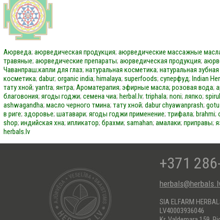
Аюрведа
;
аюрведическая продукция
;
аюрведические массажные масл
травяные
;
аюрведические препараты
;
аюрведическая продукция
;
аюрв
Чаванпраш
;
капли для глаз
;
натуральная косметика
;
натуральная зубная
косметика
;
dabur
;
organic india
;
himalaya
;
superfoods
;
суперфуд
;
Indian He
тату хной
;
yantra
;
янтра
;
Ароматерапия
;
эфирные масла;
розовая вода
;
а
благовония
;
ягоды годжи
;
семена чиа
;
herbal.lv
;
triphala
;
noni
;
ляпко
;
spiru
ashwagandha
;
масло черного тмина
;
тату хной
;
dabur
chyawanprash
;
gotu
в риге
;
здоровье
;
шатавари
;
ягоды годжи применение
;
трифала
;
brahmi
;
shop
;
индийская хна
;
ипликатор
;
брахми
;
samahan
;
амалаки
;
приправы
;
я
herbals.lv
+371 286
herbals@herbals.l
SIA ELFARM HERBA
LV40003936046
Kr. Valdemara 159, Ri