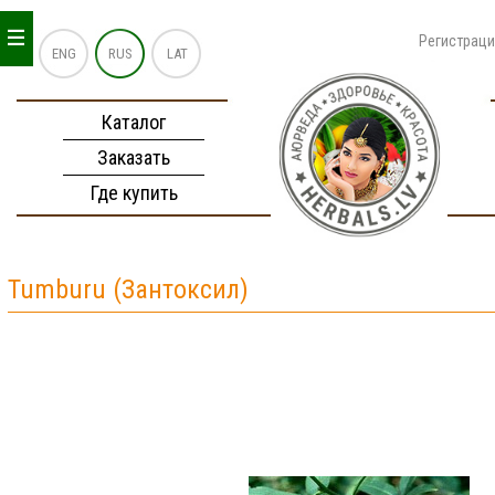
_
_
_
Регистрац
ENG
RUS
LAT
Каталог
Заказать
Где купить
Tumburu (Зантоксил)