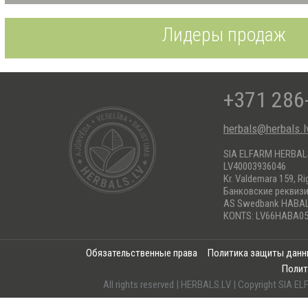
Лидеры продаж
+371 286
herbals@herbals.l
SIA ELFARM HERBA
LV40003936046
Kr. Valdemara 159, Ri
Банковские реквиз
AS Swedbank HABA
KONTS: LV66HABA05
Обязательственные права
Политика защиты дан
Полит
All rights reserved | HERBALS.LV | Copyright SI