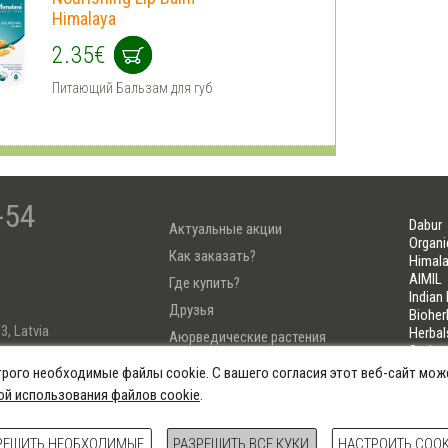
Himalaya
2.35€
Питающий Бальзам для губ
-54
Dabur
Актуальные акции
Organi
Как заказать?
Himala
AIMIL
Где купить?
Indian
Друзья
Bioher
3, Latvia
Herbal
Аюрведические растения
Soria
Тест Узнай свою Дошу
LIFELI
трого необходимые файлы cookie. С вашего согласия этот веб-сайт мож
4222
ой использования файлов cookie
.
овия использования
Политика Cookie
Настроить куки
All rig
РЕШИТЬ НЕОБХОДИМЫЕ
РАЗРЕШИТЬ ВСЕ КУКИ
НАСТРОИТЬ COOK