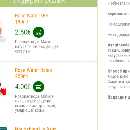
Лидеры продаж
и обновленн
Бережно воз
Rose Water TRS
190ml
Не содержит
2.50€
Не содержит
Розовая вода. Мягкое
Ayouthveda
натуральное очищающее
традиционн
средство
натуральных
парабенов, 
Rose Water Dabur
Способ пр
250ml
лицо и шею.
Смойте и пр
4.00€
результатов
Розовая вода. Мягкое
Подходит д
очищающее средство,
незаменимое для сухой,
увядающей кожи.
Nourishing Lip Balm