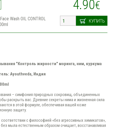
4.90
€
 Face Wash OIL CONTROL
КУПИТЬ
00ml
мывания
"Контроль жирности" моринга, ним, куркума
ель: Ayouthvеda, Индия
100ml
мывания – симфония природных сокровищ, объединенных
тобы раскрыть вас. Древние секреты нима и жизненная сила
ваются в этой формуле, обеспечивая вашей коже
ионную защиту.
 соответствии с философией «без агрессивных химикатов»,
 без мыла естественным образом очищает, восстанавливая