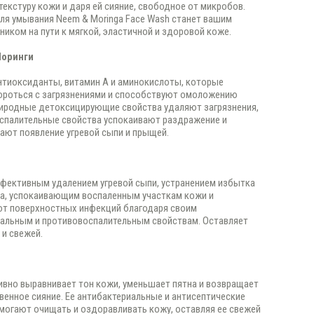
текстуру кожи и даря ей сияние, свободное от микробов.
для умывания Neem & Moringa Face Wash станет вашим
ником на пути к мягкой, эластичной и здоровой коже.
Моринги
тиоксиданты, витамин А и аминокислоты, которые
ороться с загрязнениями и способствуют омоложению
риродные детоксицирующие свойства удаляют загрязнения,
спалительные свойства успокаивают раздражение и
ют появление угревой сыпи и прыщей.
фективным удалением угревой сыпи, устранением избытка
а, успокаивающим воспаленным участкам кожи и
от поверхностных инфекций благодаря своим
альным и противовоспалительным свойствам. Оставляет
 и свежей.
вно выравнивает тон кожи, уменьшает пятна и возвращает
венное сияние. Ее антибактериальные и антисептические
могают очищать и оздоравливать кожу, оставляя ее свежей