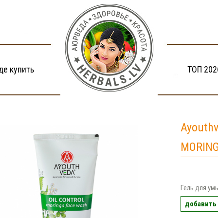
де купить
ТОП 202
Ayouth
MORING
Гель для ум
добавить 