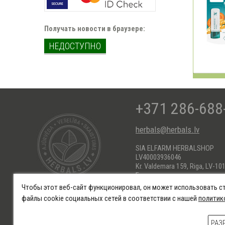
Получать новости в браузере:
НЕДОСТУПНО
+371 286-688
herbals@herbals.lv
SIA ELFARM HERBALSHOP
LV40003936046
Kr. Valdemara 159, Riga, LV-101
Банковские реквизиты:
AS Swedbank HABALV22
Чтобы этот веб-сайт функционировал, он может использовать с
KONTS: LV66HABA055101718
файлы cookie социальных сетей в соответствии с нашей
политик
Обязательственные права
Политика защиты данных
Усл
РАЗ