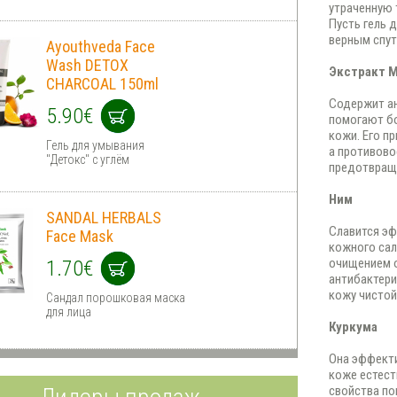
утраченную 
Пусть гель 
верным спут
Ayouthveda Face
Wash DETOX
Экстракт 
CHARCOAL 150ml
Содержит ан
5.90€
помогают б
кожи. Его п
Гель для умывания
а противово
"Детокс" с углём
предотвраща
Ним
SANDAL HERBALS
Славится эф
Face Mask
кожного сал
очищением 
1.70€
антибактери
кожу чистой
Сандал порошковая маска
для лица
Куркума
Она эффекти
коже естест
свойства по