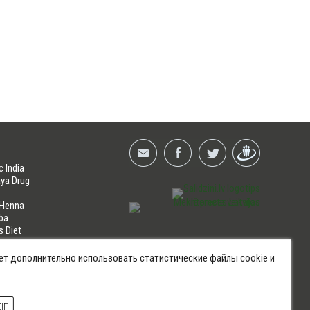
c India
ya Drug
 Henna
ba
s Diet
NES
ет дополнительно использовать статистические файлы cookie и
hts reserved | HERBALS.LV | Copyright SIA ELFARM HERBALSHOP ©
IE