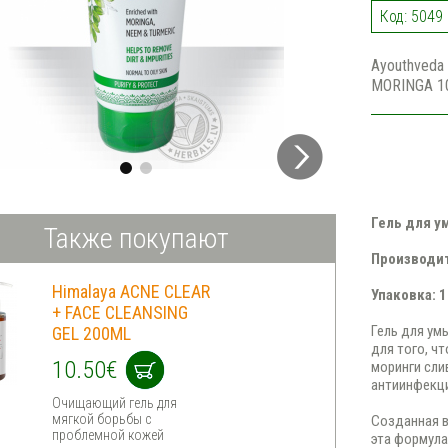
Код: 5049
Ayouthveda
MORINGA 1
Гель для у
Также покупают
Производит
Himalaya ACNE CLEAR
Упаковка: 
+ FACE CLEANSING
Гель для у
GEL 200ML
для того, ч
10.50€
моринги сли
антиинфекц
Очищающий гель для
мягкой борьбы с
Созданная в
проблемной кожей
эта формула