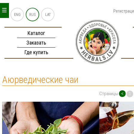
_
_
_
Регистрац
ENG
RUS
LAT
Каталог
Заказать
Где купить
Аюрведические чаи
<
Страницы
1