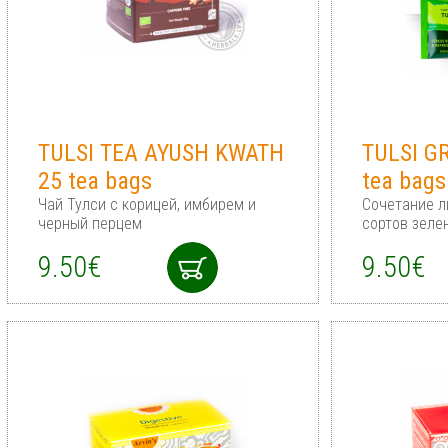
TULSI TEA AYUSH KWATH
TULSI G
25 tea bags
tea bags
Чай Тулси с корицей, имбирем и
Сочетание л
черный перцeм
сортов зеле
9.50€
9.50€