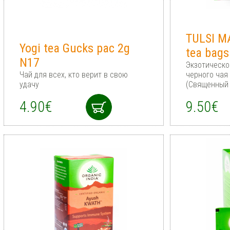
TULSI M
Yogi tea Gucks pac 2g
tea bags
N17
Экзотическо
Чай для всех, кто верит в свою
черного чая
удачу
(Священный 
4.90€
9.50€