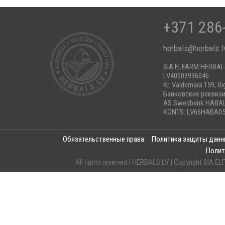
+371 286
herbals@herbals.l
SIA ELFARM HERBA
LV40003936046
Kr. Valdemara 159, Ri
Банковские реквиз
AS Swedbank HABA
KONTS: LV66HABA05
Обязательственные права
Политика защиты дан
Полит
All rights reserved | HERBALS.LV | Copyright SI