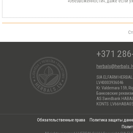
«обезвоженности», даже если у
Ст
+371 286
herbals@herbals.l
SIA ELFARM HERBA
LV40003936046
Kr. Valdemara 159, Ri
Банковские реквиз
AS Swedbank HABA
KONTS: LV66HABA05
Обязательственные права
Политика защиты дан
Полит