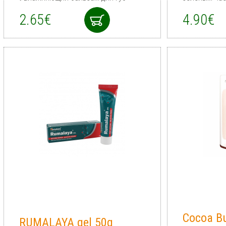
2.65€
4.90€
Cocoa Bu
RUMALAYA gel 50g