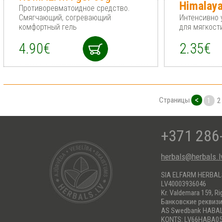
Himalay
Противоревматоидное средство.
Смягчающий, согревающий
Интенсивно
комфортный гель
для мягкост
4.90€
2.35€
<
Страницы
1
2
+371 286
herbals@herbals.l
SIA ELFARM HERBA
LV40003936046
Kr. Valdemara 159, Ri
Банковские реквиз
AS Swedbank HABA
KONTS: LV66HABA05