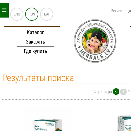
_
_
_
Регистрац
ENG
RUS
LAT
Каталог
Заказать
Где купить
Результаты поиска
<
Страницы
1
2