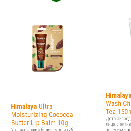
Himalay
Wash Ch
Himalaya
Ultra
Tea 150
Moisturizing Cococoa
Детокс-сред
Butter Lip Balm 10g
лица с акти
Увлажняющий бальзам для губ
зелёным ча