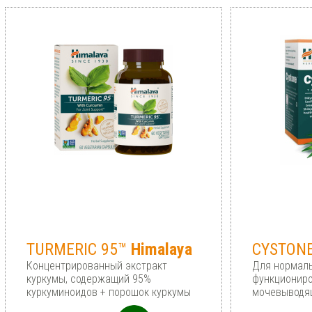
TURMERIC 95™
Himalaya
CYSTON
Концентрированный экстракт
Для нормал
куркумы, содержащий 95%
функциониро
куркуминоидов + порошок куркумы
мочевыводя