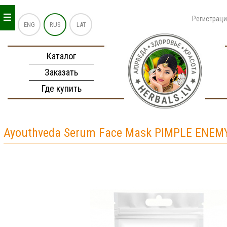
_
_
_
Регистрац
ENG
RUS
LAT
Каталог
Заказать
Где купить
Ayouthveda Serum Face Mask PIMPLE ENEM