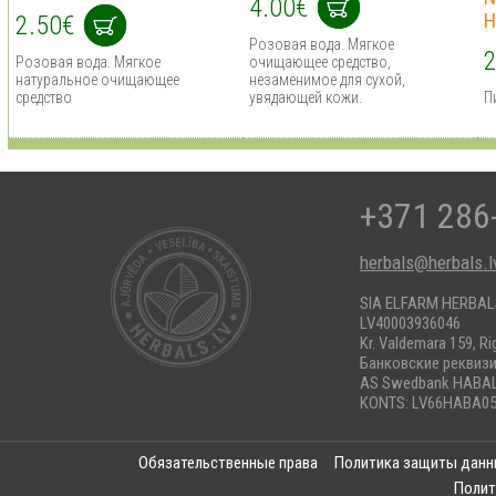
4.00€
H
2.50€
Розовая вода. Мягкое
2
Розовая вода. Мягкое
очищающее средство,
натуральное очищающее
незаменимое для сухой,
средство
увядающей кожи.
П
+371 286
herbals@herbals.l
SIA ELFARM HERBA
LV40003936046
Kr. Valdemara 159, Ri
Банковские реквиз
AS Swedbank HABA
KONTS: LV66HABA05
Обязательственные права
Политика защиты дан
Полит