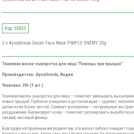
Код: 50833
3 x Ayouthveda Serum Face Mask PIMPLE ENEMY 20g
Тканевая маска-сыворотка для лица "Помощь при прыщах"
Производитель: Ayouthvеda, Индия
Упаковка: 20г (1 шт.)
Тканевая маска-сыворотка для лица — помогает уменьшить высыпания
новых прыщей. Глубокое очищение и детоксикация — удаляет загрязне
делая кожу более чистой. Снимает воспаление — натуральные экстрак
раздражение. Балансирует кожу — помогает регулировать выработку к
свежий, матовый финиш.
Благодаря натуральным ингредиентам, эта маска глубоко очищает пор
борется с прыщами, делая цвет лица более гладким. Ее успокаивающа