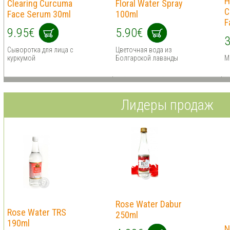
H
Clearing Curcuma
Floral Water Spray
C
Face Serum 30ml
100ml
F
9.95€
5.90€
3
Сыворотка для лица с
Цветочная вода из
куркумой
Болгарской лаванды
М
Лидеры продаж
Rose Water Dabur
Rose Water TRS
250ml
190ml
N