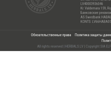
LV40003936046
Kr. Valdemara 159, Ri
Банковские реквиз
AS Swedbank HABA
KONTS: LV66HABA05
Обязательственные права
Политика защиты дан
Полит
All rights reserved | HERBALS.LV | Copyright SI