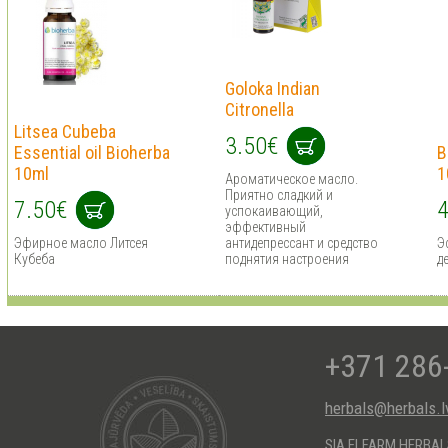
Goloka Indian
Citronella
Litsea Cubeba
3.50€
Essential oil Bioherba
B
10ml
1
Ароматическое масло.
Приятно сладкий и
7.50€
4
успокаивающий,
эффективный
Эфирное масло Литсея
антидепрессант и средство
Э
Кубеба
поднятия настроения
д
+371 286
herbals@herbals.l
SIA ELFARM HERBA