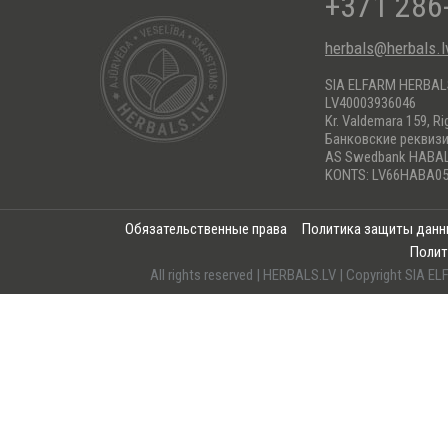
+371 286
herbals@herbals.l
SIA ELFARM HERBA
LV40003936046
Kr. Valdemara 159, Ri
Банковские реквиз
AS Swedbank HABA
KONTS: LV66HABA05
Обязательственные права
Политика защиты дан
Полит
All rights reserved | HERBALS.LV | Copyright SI