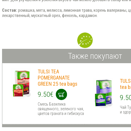
Состав:
ромашка, мята, мелисса, лимонная трава, корень валерианы, 
лекарственный, мускатный орех, фенхель, кардамон.
Также покупают
TULSI TEA
POMERGANATE
TULS
GREEN 25 tea bags
tea 
9.50€
9.5
Смесь Базилика
Чай Ту
священного, зеленого чая,
и здо
цветов граната и гибискусa