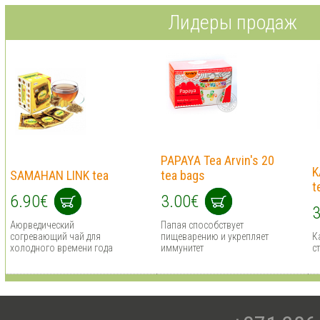
Лидеры продаж
PAPAYA Tea Arvin's 20
K
SAMAHAN LINK tea
tea bags
t
6.90€
3.00€
3
Аюрведический
Папая способствует
согревающий чай для
пищеварению и укрепляет
К
холодного времени года
иммунитет
с