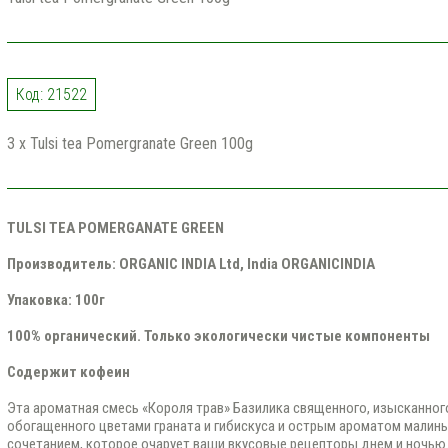
Код: 21522
3 x Tulsi tea Pomergranate Green 100g
TULSI TEA POMERGANATE GREEN
Производитель: ORGANIC INDIA Ltd, India
ORGANICINDIA
Упаковка: 100г
100% органический. Только экологически чистые компоненты
Содержит кофеин
Эта ароматная смесь «Короля трав» Базилика священного, изысканного
обогащенного цветами граната и гибискуса и острым ароматом малины
сочетанием, которое очарует ваши вкусовые рецепторы днем и ночью