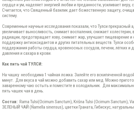
сердце и ум, наделяет энергией любви и преданности, усиливает веру, 
Считается, что Священный базилик дает божественную защиту, очищая
систему.
Современные научные исследования показали, что Тулси прекрасный ад
увеличивает выносливость, снимает воспаления, снижает холестерин,
радиации, предотвращает язву, снимает жар, улучшает пищеварение и
поддержку антиоксидантов и других питательных веществ. Тулси осо
поддержания работы сердца, кровеносных сосудов, печени, лёгких и д
давления и сахара в крови.
Как пить чай ТУЛСИ:
На чашку необходима 1 чайная ложка. Залейте его вскипяченной водой
минут. Для вкуса в чай можно добавить сахар или мед. Можно пригото
заваренному чаю остыть и поместите в холодильник. Для максимальн
пять чашек чая в день.
Состав:
Rama Tulsi(Ocimum Sanctum), Krišna Tulsi (Ocimum Sanctum), Van
ЗЕЛЕНЫЙ ЧАЙ (Ńamella sinensus), цветки Граната, Гибискус, натуральн