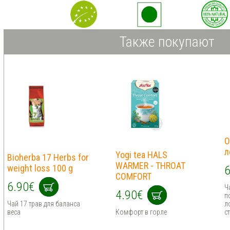
Также покупают
O
л
Yogi tea HALS
Bioherba 17 Herbs for
WARMER - THROAT
weight loss 100 g
6
COMFORT
6.90€
Ч
4.90€
п
Чай 17 трав для баланса
л
веса
Комфорт в горле
с