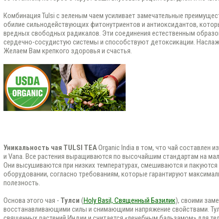
Комбинация Tulsi с зеленым чаем усиливает замечательные преимущест
обилие сильнодействующих фитонутриентов и антиоксидантов, кото
вредных свободных радикалов. Эти соединения естественным образ
сердечно-сосудистую системы и способствуют детоксикации. Наслажд
Желаем Вам крепкого здоровья и счастья.
Уникальность чая
TULSI TEA
Organic India в том, что чай составлен из
и Vana. Все растения выращиваются по высочайшим стандартам на ма
Они высушиваются при низких температурах, смешиваются и пакуются
оборудовании, согласно требованиям, которые гарантируют максимал
полезность.
Основа этого чая -
Тулси
(
Holy Basil, Священный Базилик
), своими за
восстанавливающими силы и снимающими напряжение свойствами. Тул
священных растений Индии и считается «лечебным бальзамом» для тела