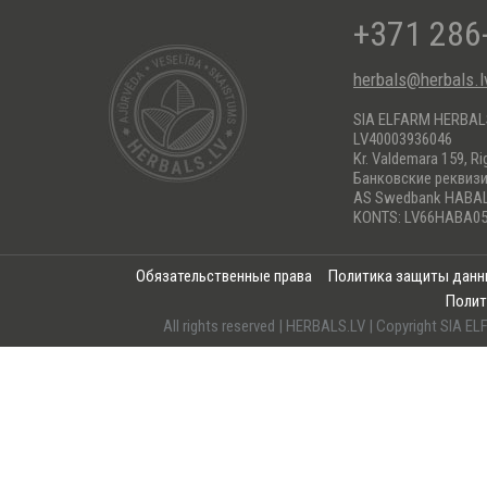
+371 286
herbals@herbals.l
SIA ELFARM HERBA
LV40003936046
Kr. Valdemara 159, Ri
Банковские реквиз
AS Swedbank HABA
KONTS: LV66HABA05
Обязательственные права
Политика защиты дан
Полит
All rights reserved | HERBALS.LV | Copyright SI