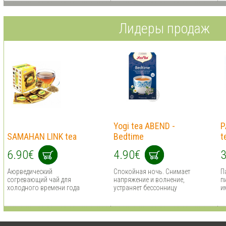
Лидеры продаж
Yogi tea ABEND -
P
SAMAHAN LINK tea
Bedtime
t
6.90€
4.90€
3
Аюрведический
Спокойная ночь. Снимает
П
согревающий чай для
напряжение и волнение,
п
холодного времени года
устраняет бессонницу
и