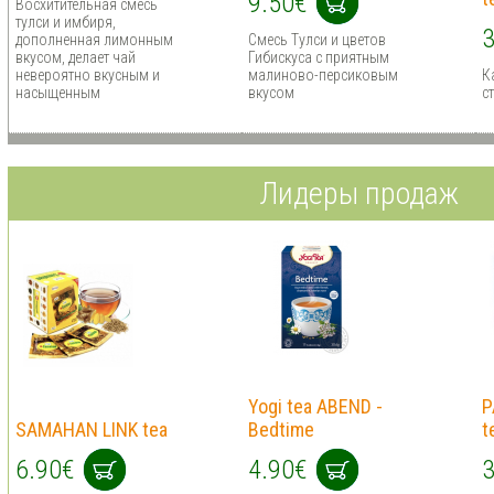
9.50€
Восхитительная смесь
тулси и имбиря,
3
дополненная лимонным
Cмесь Тулси и цветов
вкусом, делает чай
Гибискуса с приятным
невероятно вкусным и
малиново-персиковым
К
насыщенным
вкусом
с
Лидеры продаж
Yogi tea ABEND -
P
SAMAHAN LINK tea
Bedtime
t
6.90€
4.90€
3