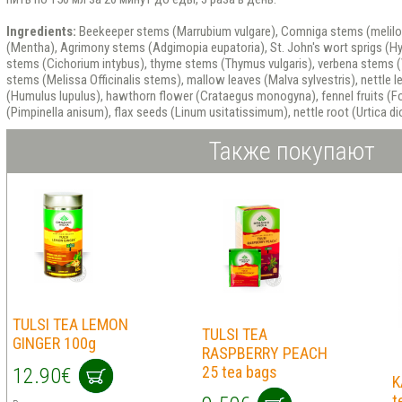
Ingredients:
Beekeeper stems (Marrubium vulgare), Comniga stems (melilotus
(Mentha), Agrimony stems (Adgimopia eupatoria), St. John's wort sprigs (Hy
stems (Cichorium intybus), thyme stems (Thymus vulgaris), verbena stems (V
stems (Melissa Officinalis stems), mallow leaves (Malva sylvestris), nettle l
(Humulus lupulus), hawthorn flower (Crataegus monogyna), fennel fruits (Foe
(Pimpinella anisum), flax seeds (Linum usitatissimum), nettle root (Urtica di
Также покупают
TULSI TEA LEMON
TULSI TEA
GINGER 100g
RASPBERRY PEACH
25 tea bags
12.90€
K
t