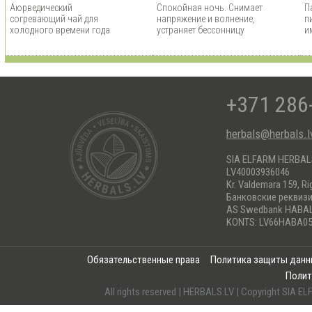
Аюрведический
Спокойная ночь. Снимает
П
согревающий чай для
напряжение и волнение,
п
холодного времени года
устраняет бессонницу
и
+371 286
herbals@herbals.l
SIA ELFARM HERBA
LV40003936046
Kr. Valdemara 159, Ri
Банковские реквиз
AS Swedbank HABA
KONTS: LV66HABA05
Обязательственные права
Политика защиты дан
Полит
All rights reserved | HERBALS.LV | Copyright SI