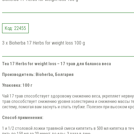
Код: 22455
3 x Bioherba 17 Herbs for weight loss 100 g
Tea 17 Herbs for weight loss – 17 трав для баланса веса
Производитель: Bioherba, Болгария
Упаковка: 100 г
Чай 17 трав способствует здоровому снижению веса, укрепляет нервну
трав способствует снижению уровня холестерина и снижению массы те
систему, помогая вам заснуть и спать глубже. Полезен при высоком кр
Способ применения:
1 и 1/2 столовой ложки травяной смеси кипятить в 500 мл кипятка в те
пить по 150 мл за 20 минут до еды, 3 раза в день.