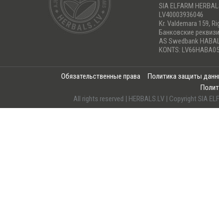
SIA ELFARM HERBA
LV40003936046
Kr. Valdemara 159, Ri
Банковские реквиз
AS Swedbank HABA
KONTS: LV66HABA05
Обязательственные права
Политика защиты дан
Полит
All rights reserved | HERBALS.LV | Copyright SI