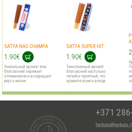
P
A
SATYA NAG CHAMPA
SATYA SUPER HIT
2
1.90€
1.90€
А
Уникальный аромат этих
Таинственный аромат
П
благовоний заряжает
благовоний настолько
п
оптимизмом и возвращает
легкий и приятный, что
и
вкус к жизни
нравится всем и всегда
с
+371 286
herbals@herbals.l