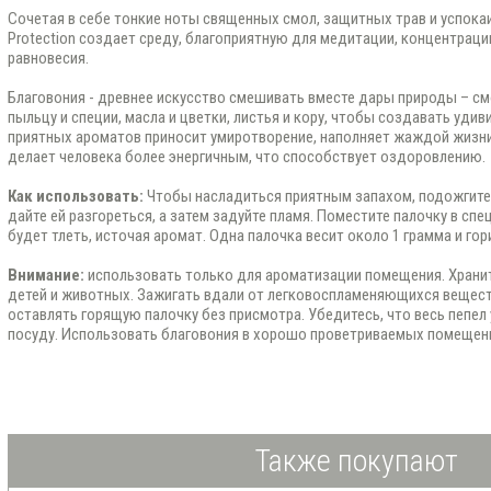
Сочетая в себе тонкие ноты священных смол, защитных трав и успока
Protection создает среду, благоприятную для медитации, концентрац
равновесия.
Благовония - древнее искусство смешивать вместе дары природы – см
пыльцу и специи, масла и цветки, листья и кору, чтобы создавать уд
приятных ароматов приносит умиротворение, наполняет жаждой жизни
делает человека более энергичным, что способствует оздоровлению.
Как использовать:
Чтобы насладиться приятным запахом, подожгите 
дайте ей разгореться, а затем задуйте пламя. Поместите палочку в спе
будет тлеть, источая аромат. Одна палочка весит около 1 грамма и гори
Внимание:
использовать только для ароматизации помещения. Хранит
детей и животных. Зажигать вдали от легковоспламеняющихся веществ
оставлять горящую палочку без присмотра. Убедитесь, что весь пепел
посуду. Использовать благовония в хорошо проветриваемых помещен
Также покупают