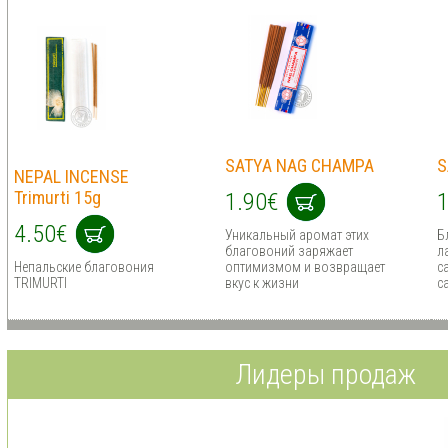
SATYA NAG CHAMPA
S
NEPAL INCENSE
Trimurti 15g
1.90€
1
4.50€
Уникальный аромат этих
Б
благовоний заряжает
л
Непальские благовония
оптимизмом и возвращает
с
TRIMURTI
вкус к жизни
с
Лидеры продаж