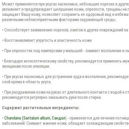
Может применяется при укусах насекомых, небольших порезах и други
увлажняет и предупреждает шелушение кожи, опрелости, трещины на 
защищает Вашу кожу, позволяет сохранить ее здоровый вид и избежа
различными неблагоприятными факторами окружающей среды.
• Способствует заживлению порезов, ожегов и других повреждений на
• Восстанавливает упругость и эластичность кожи.
• При опрелостях под памперсами у малышей - снимает воспаление и с
• Благодаря антисептическому свойству, рекомендуется применять му
женщинам после эпиляции.
• При укусах насекомых для устранения зуда и воспаления, рекоменду
слой крема в область укуса.
• При раздражении кожи на руках от длительного контакта с водой и 
рекомендуется регулярно смазывать руки после стирки.
Содержит растительные ингредиенты:
•
Chandana (Santalum album, Сандал
) - применяется для лечения потни
заболеваний. Снимает жжение кожи, обладает охлаждающим свойство