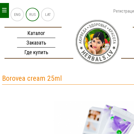
_
_
_
Регистрац
ENG
RUS
LAT
Каталог
Заказать
Где купить
Borovea cream 25ml