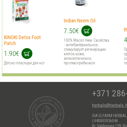
Indian Neem Oil
R
7.50€
KINOKI Detox Foot
4
100% Масло Ним. Cвойства
Patch
- антибактериальное,
стимулирует регенерацию
П
1.90€
клеток кожи,
с
антисептическое,
с
Детокс-пластыри для ног
противогрибковое
г
+371 286
herbals@herbals.l
SIA ELFARM HERBA
LV40003936046
Kr. Valdemara 159, Ri