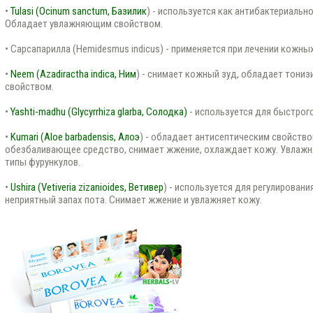
•
Tulasi (Ocinum sanctum, Базилик
) - используется как антибактериальн
Обладает увлажняющим свойством.
• Сарсапарилла (Hemidesmus indicus) - применяется при лечении кожны
•
Neem (Azadiractha indica, Ним
) - снимает кожный зуд, обладает то
свойством.
•
Yashti-madhu (Glycyrrhiza glarba, Солодка)
- используется для быстрого
•
Kumari (Aloe barbadensis, Алоэ
) - обладает антисептическим свойство
обезбаливающее средство, снимает жжение, охлаждает кожу. Увлажн
типы фурункулов.
•
Ushira (Vetiveria zizanioides, Ветивер
) - используется для регулирован
неприятный запах пота. Снимает жжение и увлажняет кожу.