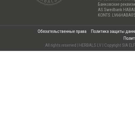
Банковские реквиз
AS Swedbank HABA
KONTS: LV66HABA05
Обязательственные права
Политика защиты дан
Полит
All rights reserved | HERBALS.LV | Copyright SI