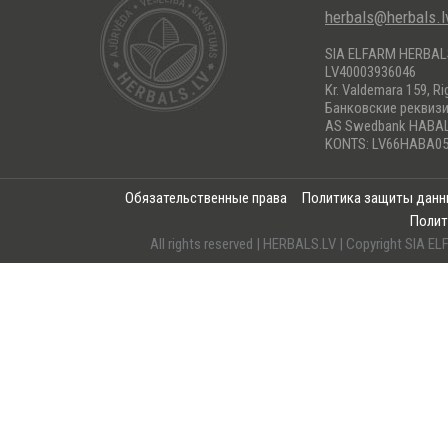
herbals@herbals.l
SIA ELFARM HERBA
LV40003936046
Kr. Valdemara 159, Ri
Банковские реквиз
AS Swedbank HABA
KONTS: LV66HABA05
Обязательственные права
Политика защиты дан
Полит
All rights reserved | HERBALS.LV | Copyright SI