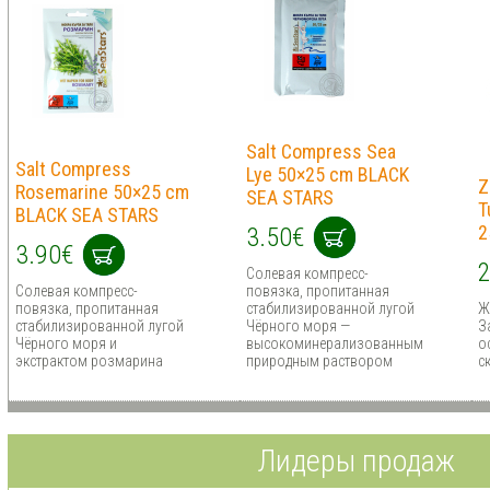
Salt Compress Sea
Salt Compress
Lye 50×25 cm BLACK
Z
Rosemarine 50×25 cm
SEA STARS
T
BLACK SEA STARS
2
3.50€
3.90€
2
Солевая компресс-
Солевая компресс-
повязка, пропитанная
повязка, пропитанная
стабилизированной лугой
Ж
стабилизированной лугой
Чёрного моря —
З
Чёрного моря и
высокоминерализованным
о
экстрактом розмарина
природным раствором
с
Лидеры продаж