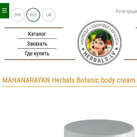
_
_
_
Регистрац
ENG
RUS
LAT
Каталог
Заказать
Где купить
MAHANARAYAN Herbals Botanic body cream