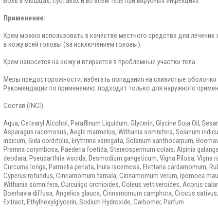
Боль в мышцах, суставах и во всем теле при вирусных инфекциях
Применение:
Крем можно использовать в качестве местного средства для лечения 
в кожу всей головы (за исключением головы).
Крем наносится на кожу и втирается в проблемные участки тела.
Меры предосторожности: избегать попадания на слизистые оболочки
Рекомендации по применению: подходит только для наружного примен
Состав (INCI):
Aqua, Cetearyl Alcohol, Paraffinum Liquidum, Glycerin, Glycine Soja Oil, Ses
Asparagus racemosus, Aegle marmelos, Withania somnifera, Solanum indicum,
indicum, Sida cordifolia, Erythrina variegata, Solanum xanthocarpum, Boerhav
Premna corymbosa, Paederia foetida, Stereospermum colais, Alpinia galanga
deodara, Pseudarthria viscida, Desmodium gangeticum, Vigna Pilosa, Vigna ra
Curcuma longa, Parmelia perlata, Inula racemosa, Elettaria cardamomum, Rubia
Cyperus rotundus, Cinnamomum tamala, Cinnamomum verum, Ipomoea maur
Withania somnifera, Curculigo orchioides, Coleus vettiveroides, Acorus ca
Boerhavia diffusa, Angelica glauca, Cinnamomum camphora, Crocus sativus
Extract, Ethylhexylglycerin, Sodium Hydroxide, Carbomer, Parfum