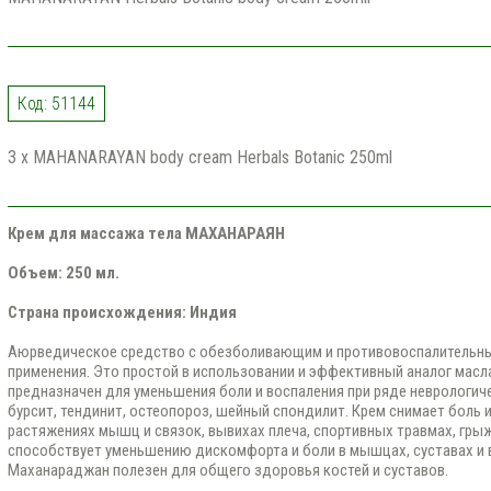
Код: 51144
3 x MAHANARAYAN body cream Herbals Botanic 250ml
Крем для массажа тела МАХАНАРАЯН
Объем: 250 мл.
Страна происхождения: Индия
Аюрведическое средство с обезболивающим и противовоспалительны
применения. Это простой в использовании и эффективный аналог масл
предназначен для уменьшения боли и воспаления при ряде неврологиче
бурсит, тендинит, остеопороз, шейный спондилит. Крем снимает боль и
растяжениях мышц и связок, вывихах плеча, спортивных травмах, гры
способствует уменьшению дискомфорта и боли в мышцах, суставах и в
Маханараджан полезен для общего здоровья костей и суставов.