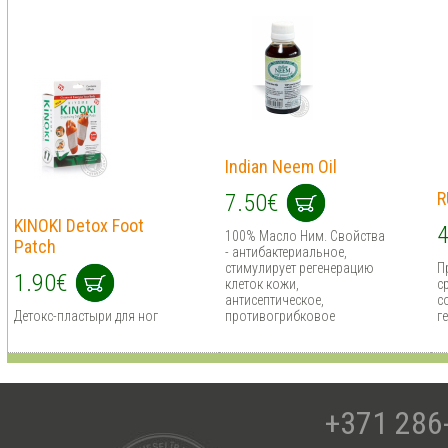
Indian Neem Oil
R
7.50€
KINOKI Detox Foot
4
100% Масло Ним. Cвойства
Patch
- антибактериальное,
стимулирует регенерацию
П
1.90€
клеток кожи,
с
антисептическое,
с
Детокс-пластыри для ног
противогрибковое
г
+371 286