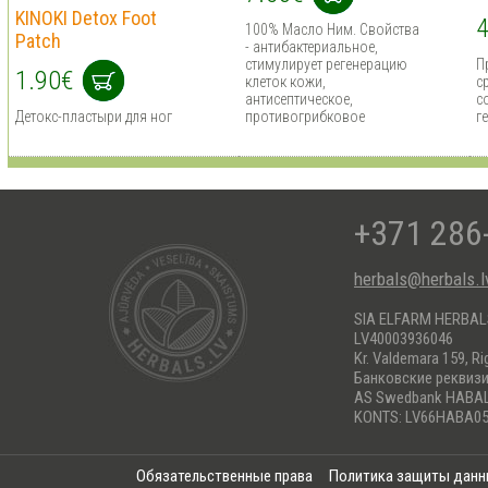
KINOKI Detox Foot
4
100% Масло Ним. Cвойства
Patch
- антибактериальное,
стимулирует регенерацию
П
1.90€
клеток кожи,
с
антисептическое,
с
Детокс-пластыри для ног
противогрибковое
г
+371 286
herbals@herbals.l
SIA ELFARM HERBA
LV40003936046
Kr. Valdemara 159, Ri
Банковские реквиз
AS Swedbank HABA
KONTS: LV66HABA05
Обязательственные права
Политика защиты дан