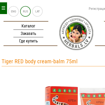
_
_
_
Регистрац
ENG
RUS
LAT
Каталог
Заказать
Где купить
Tiger RED body cream-balm 75ml