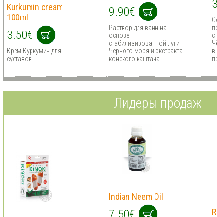
3
Kurkumin cream
9.90€
100ml
С
Раствор для ванн на
п
3.50€
основе
с
стабилизированной луги
Ч
Крем Куркумин для
Чёрного моря и экстракта
в
суставов
конского каштана
п
Лидеры продаж
Indian Neem Oil
R
7.50€