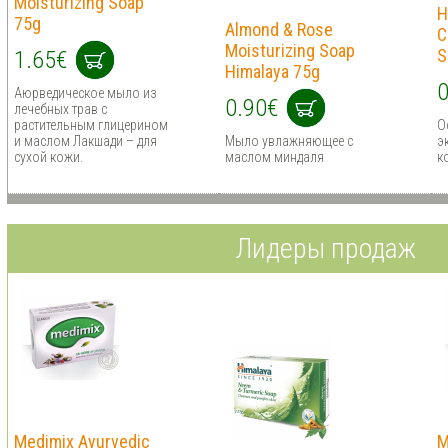
Moisturizing Soap
H
75g
Almond & Rose
C
Moisturizing Soap
S
1.65€
Himalaya 75g
0
Аюрведическое мыло из
0.90€
лечебных трав с
растительным глицерином
О
и маслом Лакшади – для
Мыло увлажняющее с
э
сухой кожи.
маслом миндаля
к
Лидеры продаж
Medimix Ayurvedic
M