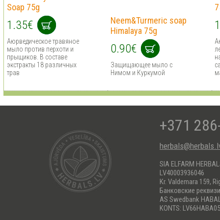
Soap 75g
7
Neem&Turmeric soap
1.35€
1
Himalaya 75g
Аюрведическое травяное
А
0.90€
мыло против перхоти и
л
прыщиков. В составe
н
экстракты 18 различных
Защищающее мыло с
с
трав
Нимом и Куркумой
м
+371 286
herbals@herbals.l
SIA ELFARM HERBA
LV40003936046
Kr. Valdemara 159, Ri
Банковские реквиз
AS Swedbank HABA
KONTS: LV66HABA05