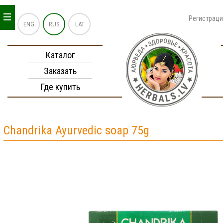
_
_
_
Регистрац
ENG
RUS
LAT
Каталог
Заказать
Где купить
Chandrika Ayurvedic soap 75g