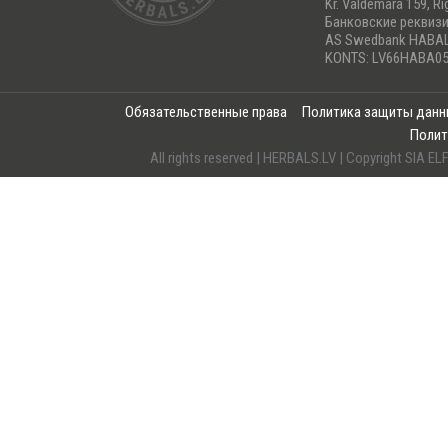
Kr. Valdemara 159, Ri
Банковские реквиз
AS Swedbank HABA
KONTS: LV66HABA05
Обязательственные права
Политика защиты дан
Полит
All rights reserved | HERBALS.LV | Copyright SI