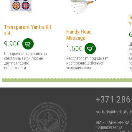
T
Y
Transparent Yantra Kit
Handy Head
x 4
6
Massager
9.90€
Ш
1.50€
э
Прозрачная наклейка на
п
стеклянные или любые
Расслабляет, поднимает
з
другие гладкие
настроение, действует
г
поверхности
успокаивающе
п
+371 286
herbals@herbals.l
SIA ELFARM HERBA
LV40003936046