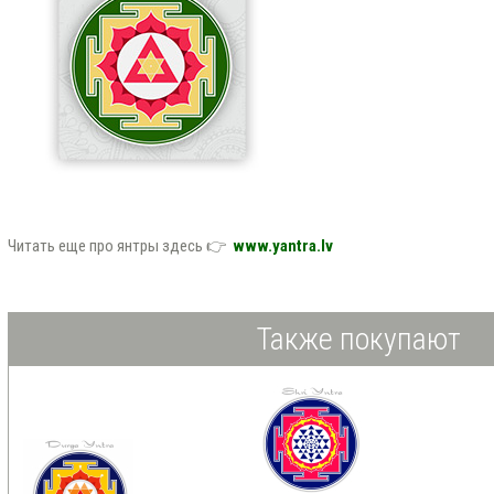
Читать еще про янтры здесь 👉
www.yantra.lv
Также покупают