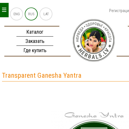
_
_
_
Регистрац
ENG
RUS
LAT
Каталог
Заказать
Где купить
Transparent Ganesha Yantra