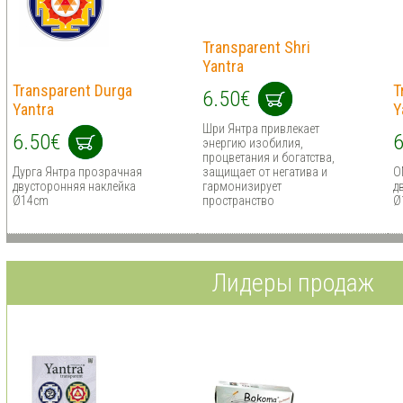
Transparent Shri
Yantra
Transparent Durga
T
6.50€
Yantra
Y
Шри Янтра привлекает
6.50€
6
энергию изобилия,
процветания и богатства,
Дурга Янтра прозрачная
защищает от негатива и
O
двусторонняя наклейка
гармонизирует
д
Ø14cm
пространство
Ø
Лидеры продаж