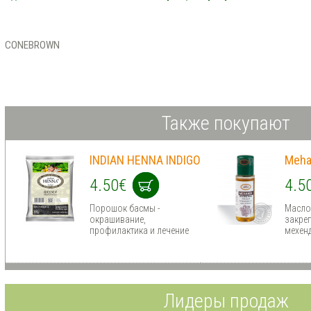
CONEBROWN
Также покупают
INDIAN HENNA INDIGO
Meha
4.50€
4.5
Порошок басмы -
Масло 
окрашивание,
закре
профилактика и лечение
мехен
Лидеры продаж