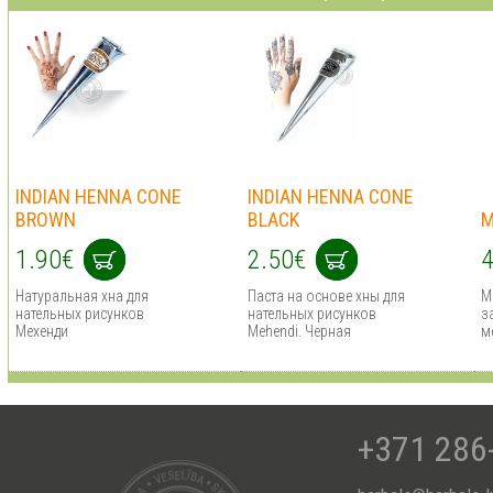
INDIAN HENNA CONE
INDIAN HENNA CONE
BROWN
BLACK
M
1.90€
2.50€
4
Натуральная хна для
Паста на основе хны для
М
нательных рисунков
нательных рисунков
з
Мехенди
Mehendi. Черная
м
+371 286