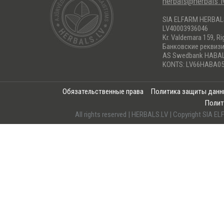
herbals@herbals.l
SIA ELFARM HERBA
LV40003936046
Kr. Valdemara 159, Ri
Банковские реквиз
AS Swedbank HABA
KONTS: LV66HABA05
Обязательственные права
Политика защиты дан
Полит
All rights reserved | HERBALS.LV | Copyright SI