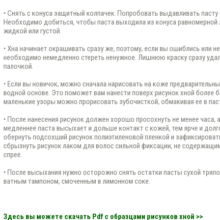
• Снять с конуса защитный колпачек. Попробовать выдавливать пасту и
Необходимо добиться, чтобы паста выходила из конуса равномерной 
жидкой или густой.
• Хна начинает окрашивать сразу же, поэтому, если вы ошиблись или н
необходимо немедленно стереть ненужное. Лишнюю краску сразу удал
палочкой.
• Если вы новичок, можно сначала нарисовать на коже предварительн
водной основе. Это поможет вам нанести поверх рисунок хной более б
маленькие узоры можно прорисовать зубочисткой, обмакивая ее в пас
• После нанесения рисунок должен хорошо просохнуть не менее часа, а
медленнее паста высыхает и дольше контакт с кожей, тем ярче и дол
обернуть подсохший рисунок полиэтиленовой пленкой и зафиксироват
сбрызнуть рисунок лаком для волос сильной фиксации, не содержащим 
спрее.
• После высыхания нужно осторожно снять остатки пасты сухой тряпо
ватным тампоном, смоченным в лимонном соке.
Здесь вы можете скачать Pdf с образцами рисунков хной
>>