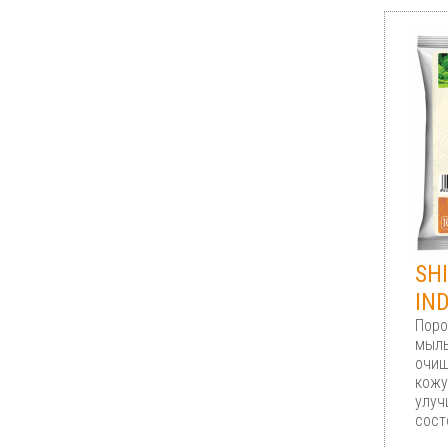
SH
IN
Поро
мыль
очищ
кожу
улуч
сост