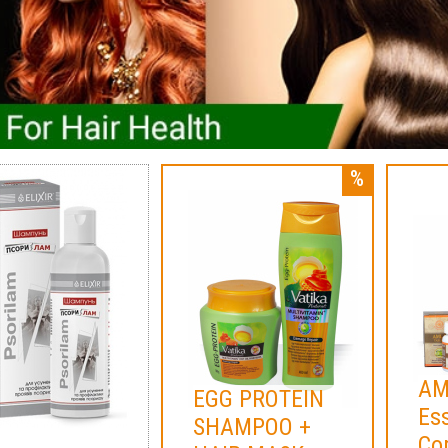
AM
EGG PROTEIN
Ess
SHAMPOO +
Co