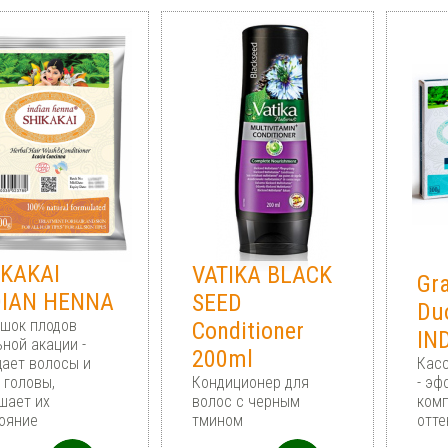
IKAKAI
VATIKA BLACK
Gra
DIAN HENNA
SEED
Du
шок плодов
Conditioner
IN
ной акации -
200ml
ает волосы и
Касс
 головы,
Кондиционер для
- эф
шает их
волос с черным
комп
ояние
тмином
отте