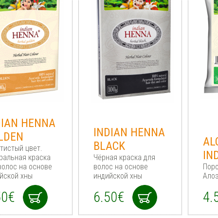
DIAN HENNA
INDIAN HENNA
LDEN
AL
BLACK
тистый цвет.
IN
ральная краска
Чёрная краска для
волос на основе
волос на основе
Пор
йской хны
индийской хны
Алоэ
50€
6.50€
4.