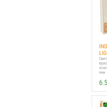
IN
LI
Свет
крас
осно
хны
6.