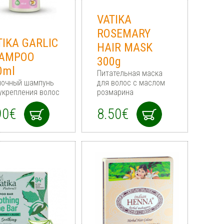
VATIKA
ROSEMARY
TIKA GARLIC
HAIR MASK
AMPOO
300g
0ml
Питательная маска
ночный шампунь
для волос с маслом
укрепления волос
розмарина
90€
8.50€