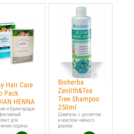
Bioherba
y Hair Care
Zeolith&Tea
o Pack
Tree Shampoo
DIAN HENNA
250ml
ия и Брингарадж
фективный
Шампунь с цеолитом
лект для
и маслом чайного
нения седины
дерева