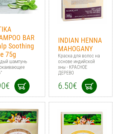
TIKA
AMPOO BAR
INDIAN HENNA
alp Soothing
MAHOGANY
oe 75g
Краска для волос на
рдый шампунь
основе индийской
покаивающее
хны - КРАСНОЕ
"
ДЕРЕВО
90€
6.50€