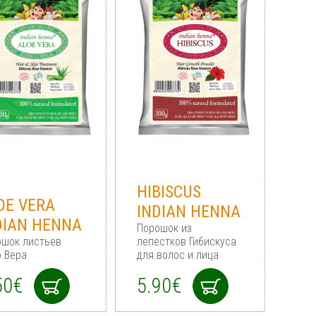
HIBISCUS
OE VERA
INDIAN HENNA
DIAN HENNA
Порошок из
ошок листьев
лепестков Гибискуса
 Вера
для волос и лица
50€
5.90€