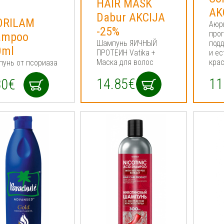
HAIR MASK
AK
Dabur AKCIJA
ORILAM
Аюр
-25%
про
ampoo
Шампунь ЯИЧНЫЙ
под
0ml
ПРОТЕИН Vatika +
и ес
Маска для волос
кра
унь от псориаза
14.85€
11
30€