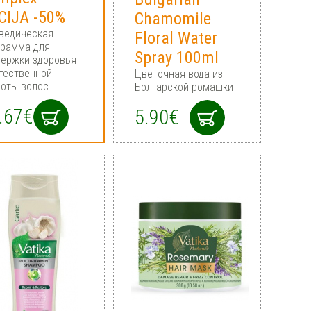
CIJA -50%
Chamomile
ведическая
Floral Water
грамма для
Spray 100ml
держки здоровья
тественной
Цветочная вода из
соты волос
Болгарской ромашки
.67€
5.90€