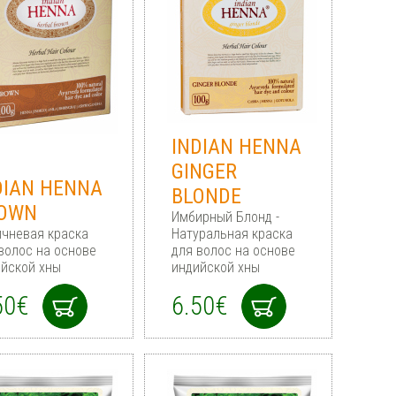
INDIAN HENNA
GINGER
DIAN HENNA
BLONDE
OWN
Имбирный Блонд -
чневая краска
Натуральная краска
волос на основе
для волос на основе
йской хны
индийской хны
50€
6.50€