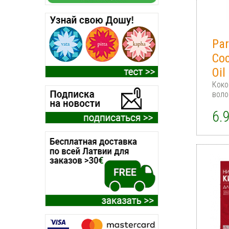
Par
Coc
Oil
Коко
воло
6.