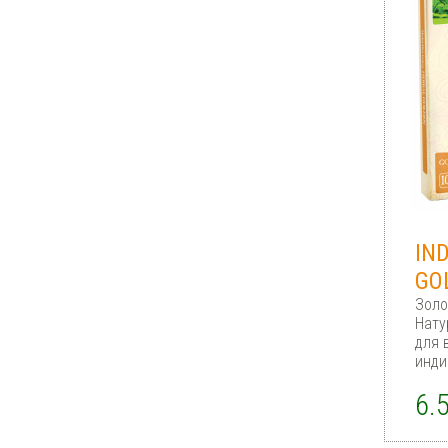
IN
GO
Золо
Нату
для 
инди
6.