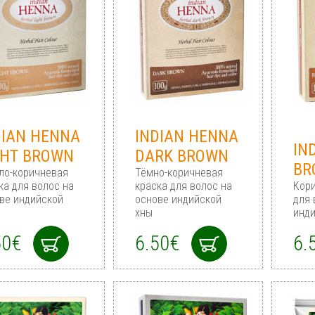
DIAN HENNA
INDIAN HENNA
IN
GHT BROWN
DARK BROWN
BR
ло-коричневая
Тёмно-коричневая
ка для волос на
краска для волос на
Кори
ве индийской
основе индийской
для 
хны
инди
50€
6.50€
6.