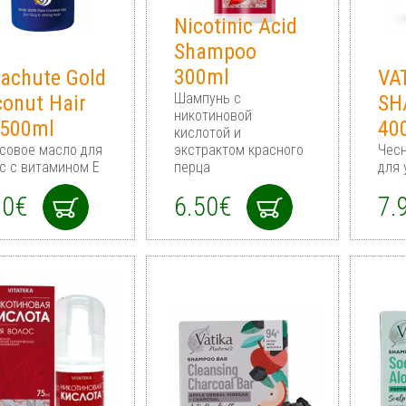
Nicotinic Acid
Shampoo
300ml
achute Gold
VA
Шампунь с
onut Hair
SH
никотиновой
 500ml
40
кислотой и
совое масло для
экстрактом красного
Чес
с с витамином Е
перца
для 
90€
6.50€
7.