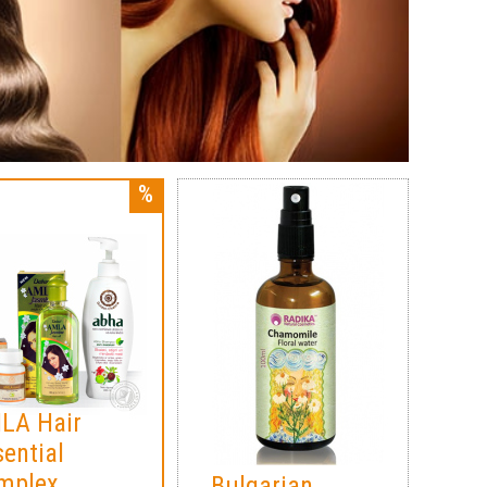
LA Hair
ential
mplex
Bulgarian