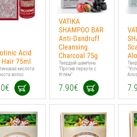
VATIKA
SHAMPOO BAR
VA
Anti-Dandruff
SH
Cleansing
Sc
otinic Acid
Charcoal 75g
Al
 Hair 75ml
Твердый шампунь
Тве
тиновая кислота
"Против перхоти с
"Ус
роста волос
Углём"
Алоэ
90€
7.90€
7.