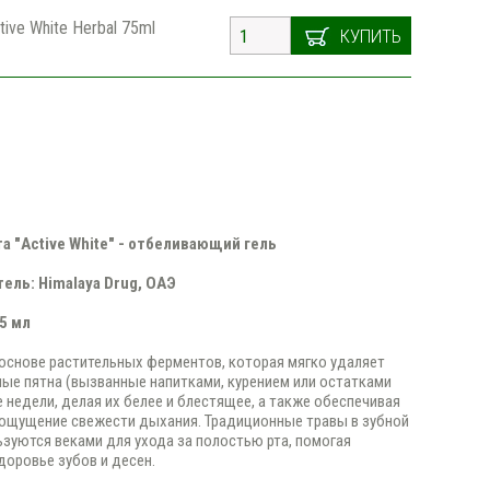
tive White Herbal 75ml
КУПИТЬ
а "
Active
White
" - отбеливающий гель
тель:
Himalaya
Drug
, ОАЭ
75 мл
основе растительных ферментов, которая мягко удаляет
ые пятна (вызванные напитками, курением или остатками
е недели, делая их белее и блестящее, а также обеспечивая
ощущение свежести дыхания. Традиционные травы в зубной
ьзуются веками для ухода за полостью рта, помогая
доровье зубов и десен.