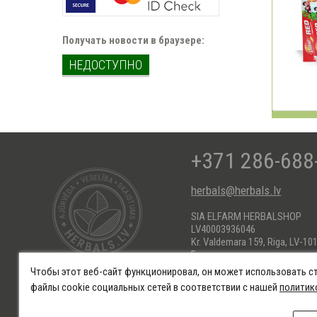
Получать новости в браузере:
НЕДОСТУПНО
+371 286-688
herbals@herbals.lv
SIA ELFARM HERBALSHOP
LV40003936046
Kr. Valdemara 159, Riga, LV-101
Банковские реквизиты:
AS Swedbank HABALV22
Чтобы этот веб-сайт функционировал, он может использовать с
KONTS: LV66HABA055101718
файлы cookie социальных сетей в соответствии с нашей
политик