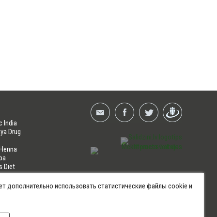
c India
ya Drug
 Henna
ba
s Diet
NES
ет дополнительно использовать статистические файлы cookie и