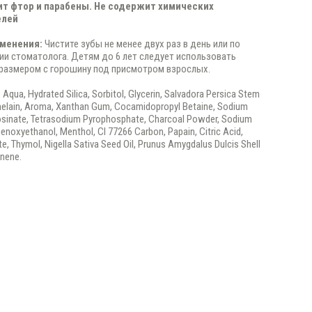
т фтор и парабены.
Не содержит химических
елей
менения:
Чистите зубы не менее двух раз в день или по
и стоматолога. Детям до 6 лет следует использовать
размером с горошину под присмотром взрослых.
:
Aqua, Hydrated Silica, Sorbitol, Glycerin, Salvadora Persica Stem
melain, Aroma, Xanthan Gum, Cocamidopropyl Betaine, Sodium
osinate, Tetrasodium Pyrophosphate, Charcoal Powder, Sodium
enoxyethanol, Menthol, CI 77266 Carbon, Papain, Citric Acid,
e, Thymol, Nigella Sativa Seed Oil, Prunus Amygdalus Dulcis Shell
onene.