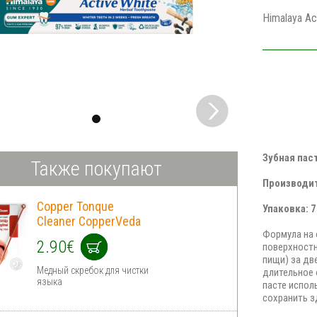
Himalaya Ac
Зубная паст
Также покупают
Производи
Copper Tonque
Упаковка: 
Cleaner CopperVeda
Формула на 
2.90€
поверхностн
пищи) за дв
Медный скребок для чистки
длительное 
языка
пасте испол
сохранить з