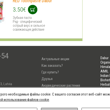
RED Toothpaste Dabur
3.50€
Зубная паста
Ред - специфический
острый вкус и сильное
освежающее действие
-54
Dabur
Актуальные акции
Organi
Как заказать?
Himala
AIMIL
Где купить?
Indian
Друзья
Bioher
3, Latvia
Herbal
Аюрведические растения
Soria
Тест Узнай свою Дошу
LIFELI
трого необходимые файлы cookie. С вашего согласия этот веб-сайт мож
4222
ой использования файлов cookie
.