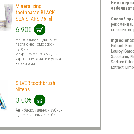
Не содержи
Mineralizing
отбеливат
toothpaste BLACK
SEA STARS 75 ml
Способ при
рекомендаци
6.90€
количество 
Минерализующая гель-
Ingredients
паста с черноморской
Extract, Bro
лугой и
Lauroyl Sarc
микроводорослями для
Saccharin, Ph
укрепления эмали и ухода
Sodium Citrat
за дёснами
Extract, Lim
SILVER toothbrush
Nitens
3.00€
Антибактериальная зубная
щетка с ионами серебра