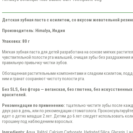
Детская зубная паста с ксилитом, со вкусом жевательной резин
Производитель: Himalya
, Индия
Упаковка: 80 г
Мягкая зубная паста для детей разработана на основе мягких растите
чувствительной полости рта малышей, очищая зубы без раздражения 
правильную привычку чистки зубов.
Обогащенная растительными компонентами и сладким ксилитом, подд
ним и гранат сохраняют чистоту полости рта.
Без SLS, без фтора — веганская, без глютена, без искусственны
красителей
.
Рекомендации по применению
:
тщательно чистите зубы после каждо
двух раз в день, или по рекомендации стоматолога. Проконсультируйте
идет о детях младше 2 лет. Детям до 6 лет следует использовать кол
горошину под наблюдением взрослых.
Ingredients:
Aqua, Xylitol, Calcium Carbonate, Hydrated Silica, Glycerin, La