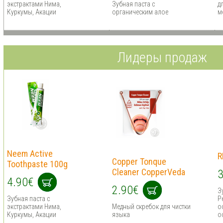
экстрактами Нима,
Зубная паста с
д
Куркумы, Акации
органическим алое
м
Лидеры продаж
Neem Active
R
Copper Tonque
Toothpaste 100g
Cleaner CopperVeda
3
4.90€
2.90€
З
Зубная паста с
Р
экстрактами Нима,
Медный скребок для чистки
о
Куркумы, Акации
языка
о