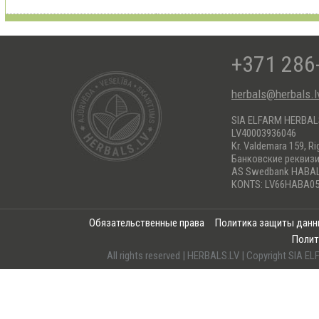
+371 286
herbals@herbals.l
SIA ELFARM HERBA
LV40003936046
Kr. Valdemara 159, Ri
Банковские реквиз
AS Swedbank HABA
KONTS: LV66HABA05
Обязательственные права
Политика защиты дан
Полит
All rights reserved | HERBALS.LV | Copyright SI