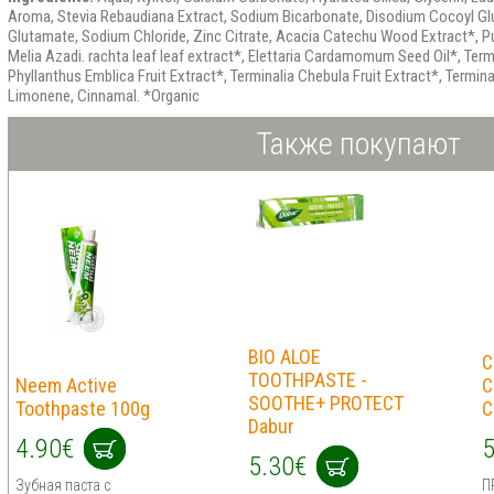
Aroma, Stevia Rebaudiana Extract, Sodium Bicarbonate, Disodium Cocoyl G
Glutamate, Sodium Chloride, Zinc Citrate, Acacia Catechu Wood Extract*, Pu
Melia Azadi. rachta leaf leaf extract*, Elettaria Cardamomum Seed Oil*, Termi
Phyllanthus Emblica Fruit Extract*, Terminalia Chebula Fruit Extract*, Terminal
Limonene, Cinnamal. *Organic
Также покупают
BIO ALOE
C
TOOTHPASTE -
Neem Active
C
SOOTHE+ PROTECT
Toothpaste 100g
C
Dabur
4.90€
5
5.30€
Зубная паста с
П