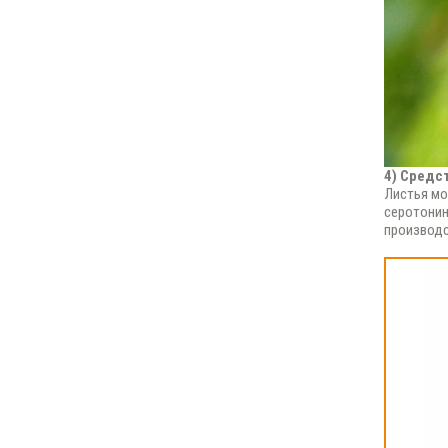
4) Средс
Листья мо
серотонин
производс