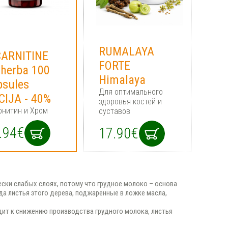
RUMALAYA
CARNITINE
FORTE
oherba 100
Himalaya
psules
Для оптимального
CIJA - 40%
здоровья костей и
рнитин и Хром
суставов
.94€
17.90€
ски слабых слоях, потому что грудное молоко – основа
да листья этого дерева, поджаренные в ложке масла,
дит к снижению производства грудного молока, листья