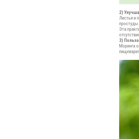
2) Улучш
Листья и 
простуды 
Эта практ
отсутстви
3) Польз
Моринга о
пищеварит