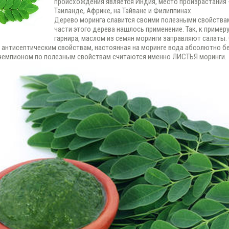
происхождения является Индия, место произрастания -
Таиланде, Африке, на Тайване и Филиппинах.
Дерево моринга славится своими полезными свойствам
части этого дерева нашлось применение. Так, к пример
гарнира, маслом из семян моринги заправляют салаты.
 антисептическим свойствам, настоянная на моринге вода абсолютно бе
 чемпионом по полезным свойствам считаются именно ЛИСТЬЯ моринги.