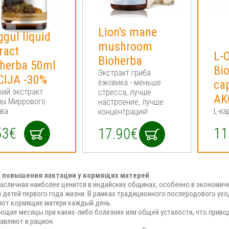
Liоn's mаne
gul liquid
mushrооm
ract
L-
Bioherba
oherba 50ml
Bi
Экстракт гриба
CIJA -30%
ежовика - меньше
ca
ий экстракт
стресса, лучше
AK
лы Миррового
настроение, лучше
ва
L-ка
концентрация!
53€
11
17.90€
б повышения лактации у кормящих матерей
асличная наиболее ценится в индийских общинах, особенно в экономиче
 детей первого года жизни. В рамках традиционного послеродового ухо
ют кормящие матери каждый день.
ющие месяцы при каких-либо болезнях или общей усталости, что приво
авляют в рацион.