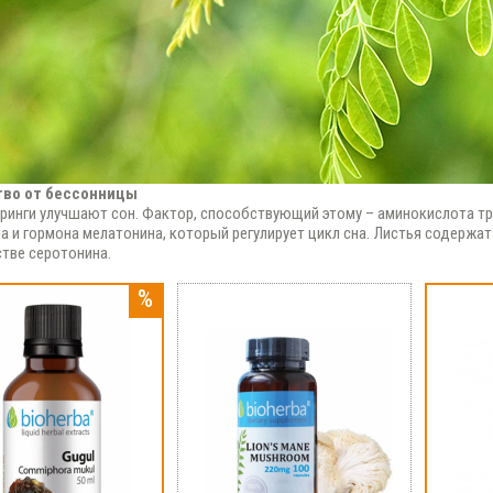
тво от бессонницы
ринги улучшают сон. Фактор, способствующий этому – аминокислота т
а и гормона мелатонина, который регулирует цикл сна. Листья содержа
тве серотонина.