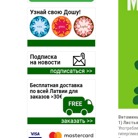
Витамины
1) Листь
Употребле
гиперглик