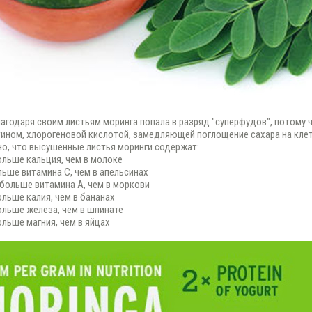
агодаря своим листьям моринга попала в разряд "суперфудов", потому 
ином, хлорогеновой кислотой, замедляющей поглощение сахара на кле
о, что высушенные листья моринги содержат:
больше кальция, чем в молоке
ольше витамина С, чем в апельсинах
з больше витамина А, чем в моркови
ольше калия, чем в бананах
больше железа, чем в шпинате
ольше магния, чем в яйцах