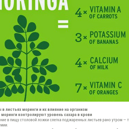
 в листьях моринги и их влияние на организм
я моринги контролируют уровень сахара в крови
ние в пищу столовой ложки слегка поджаренных листьев рано утром — 
емии.