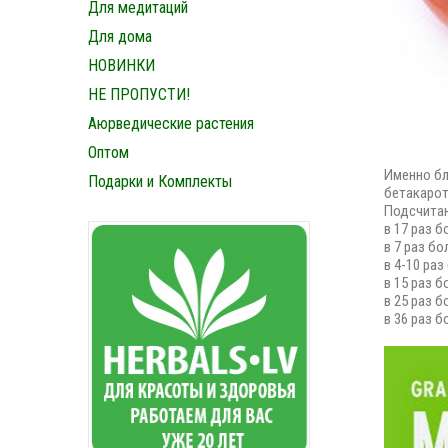
Для медитаций
Для дома
НОВИНКИ
НЕ ПРОПУСТИ!
Аюрведические растения
Оптом
Именно бл
Подарки и Комплекты
бетакарот
Подсчитан
в 17 раз 
в 7 раз б
в 4-10 ра
в 15 раз б
в 25 раз 
в 36 раз б