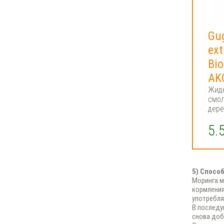
Gug
ext
Bi
AK
Жидк
смо
дере
5.
5) Спосо
Моринга м
кормления
употребля
В последу
снова доб