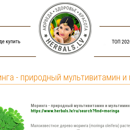
де купить
ТОП 202
нга - природный мультивитамин и
Моринга - природный мультивитамин и мультими
https://www.herbals.lv/ru/search?find=moringa
Малоизвестное дерево моринга (moringa oleifera) раст