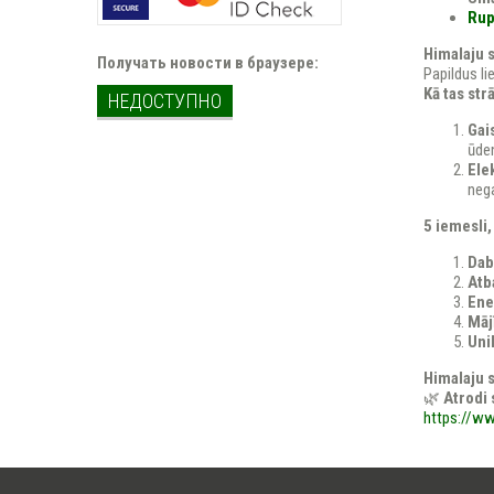
Rup
Himalaju 
Получать новости в браузере:
Papildus li
Kā tas str
НЕДОСТУПНО
Gai
ūden
Ele
nega
5 iemesli,
Dab
Atb
Ene
Māj
Uni
Himalaju s
🌿
Atrodi 
https://ww