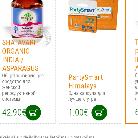
T
SHATAVARI
ORGANIC
INDIA /
ASPARAGUS
С
Общетонизирующее
PartySmart
у
средство для
Himalaya
е
женской
з
репродуктивной
Одна капсула для
о
системы
лучшего утра
42.90€
1.00€
lkais
sāls
ir ideāls ikdienas lietošanai un gatavošanai.