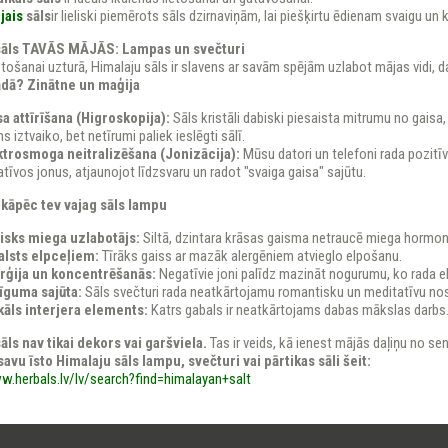
jais
sāls
ir lieliski piemērots sāls dzirnaviņām, lai piešķirtu ēdienam svaigu u
sāls TAVĀS MĀJĀS: Lampas un svečturi
etošanai uzturā, Himalaju sāls ir slavens ar savām spējām uzlabot mājas vidi, d
ādā? Zinātne un maģija
sa attīrīšana (Higroskopija):
Sāls kristāli dabiski piesaista mitrumu no gaisa,
s iztvaiko, bet netīrumi paliek ieslēgti sālī.
ktrosmoga neitralizēšana (Jonizācija):
Mūsu datori un telefoni rada pozitīv
tīvos jonus, atjaunojot līdzsvaru un radot "svaiga gaisa" sajūtu.
 kāpēc tev vajag sāls lampu
isks miega uzlabotājs:
Siltā, dzintara krāsas gaisma netraucē miega hormona
alsts elpceļiem:
Tīrāks gaiss ar mazāk alergēniem atvieglo elpošanu.
rģija un koncentrēšanās:
Negatīvie joni palīdz mazināt nogurumu, ko rada ele
īguma sajūta:
Sāls svečturi rada neatkārtojamu romantisku un meditatīvu no
kāls interjera elements:
Katrs gabals ir neatkārtojams dabas mākslas darbs
āls nav tikai dekors vai garšviela.
Tas ir veids, kā ienest mājās daļiņu no se
savu īsto Himalaju sāls lampu, svečturi vai pārtikas sāli šeit:
w.herbals.lv/lv/search?find=himalayan+salt