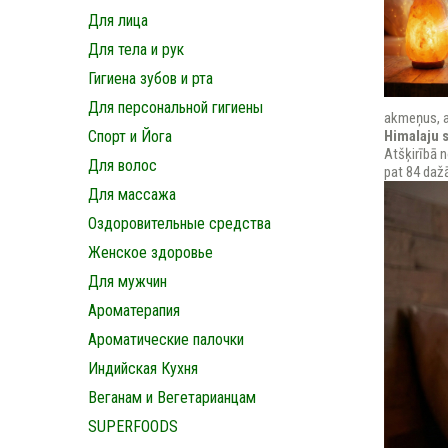
Для лица
Для тела и рук
Гигиена зубов и рта
Для персональной гигиены
akmeņus, at
Спорт и Йога
Himalaju 
Atšķirībā n
Для волос
pat 84 daž
Для массажа
Оздоровительные средства
Женское здоровье
Для мужчин
Ароматерапия
Ароматические палочки
Индийская Кухня
Веганам и Вегетарианцам
SUPERFOODS