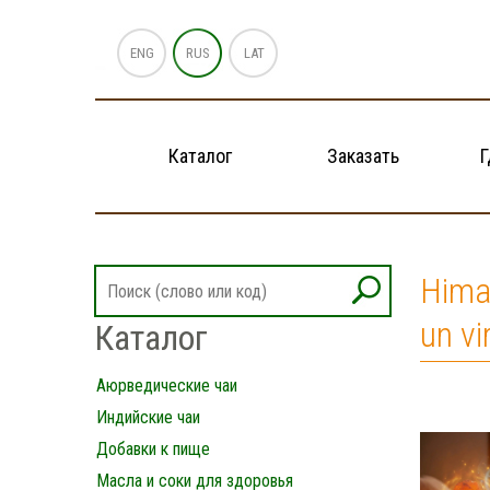
ENG
RUS
LAT
Каталог
Заказать
Г
Hima
un vi
Каталог
Аюрведические чаи
Индийские чаи
Добавки к пище
Масла и соки для здоровья