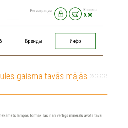
Корзина
Регистрация
0.00
6
Бренды
Инфо
aules gaisma tavās mājās
08.02.2026
a priekšmets lampas formā? Tas ir arī vērtīgs minerālu avots tavai