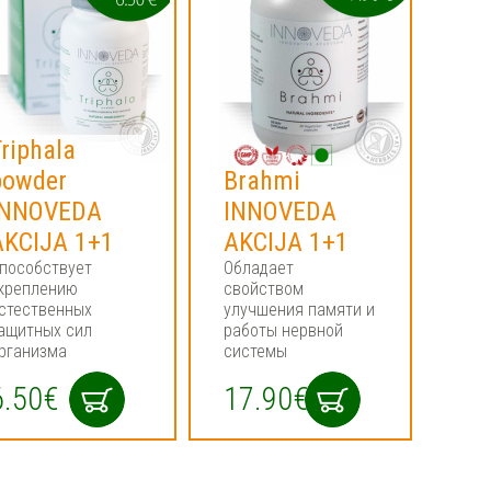
riphala
powder
Brahmi
INNOVEDA
INNOVEDA
AKCIJA 1+1
AKCIJA 1+1
пособствует
Обладает
креплению
свойством
стественных
улучшения памяти и
ащитных сил
работы нервной
рганизма
системы
6.50€
17.90€