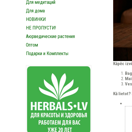
Для медитаций
Для дома
НОВИНКИ
НЕ ПРОПУСТИ!
Аюрведические растения
Оптом
Подарки и Комплекты
Kāpēc izvē
Bag
Mai
Ves
Kā lietot?