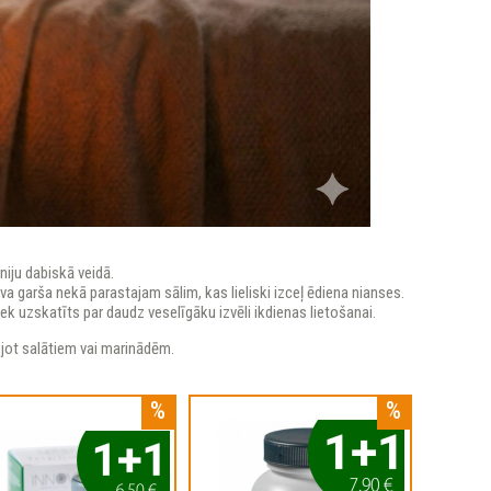
niju dabiskā veidā.
a garša nekā parastajam sālim, kas lieliski izceļ ēdiena nianses.
k uzskatīts par daudz veselīgāku izvēli ikdienas lietošanai.
ojot salātiem vai marinādēm.