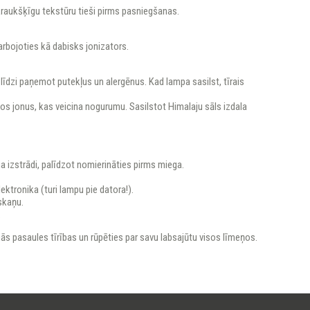
n kraukšķīgu tekstūru tieši pirms pasniegšanas.
arbojoties kā dabisks jonizators.
 līdzi paņemot putekļus un alergēnus. Kad lampa sasilst, tīrais
os jonus, kas veicina nogurumu. Sasilstot Himalaju sāls izdala
 izstrādi, palīdzot nomierināties pirms miega.
ktronika (turi lampu pie datora!).
skaņu.
.
nās pasaules tīrības un rūpēties par savu labsajūtu visos līmeņos.