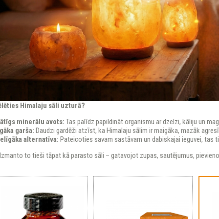
lēties Himalaju sāli uzturā?
ātīgs minerālu avots:
Tas palīdz papildināt organismu ar dzelzi, kāliju un mag
gāka garša:
Daudzi gardēži atzīst, ka Himalaju sālim ir maigāka, mazāk agresīv
elīgāka alternatīva:
Pateicoties savam sastāvam un dabiskajai ieguvei, tas tie
Izmanto to tieši tāpat kā parasto sāli – gatavojot zupas, sautējumus, pievien