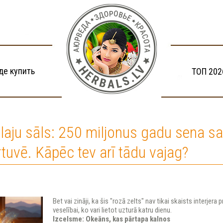
де купить
ТОП 202
laju sāls: 250 miljonus gadu sena s
rtuvē. Kāpēc tev arī tādu vajag?
Bet vai zināji, ka šis "rozā zelts" nav tikai skaists interjer
veselībai, ko vari lietot uzturā katru dienu.
Izcelsme: Okeāns, kas pārtapa kalnos