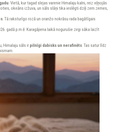
 gadu
. Vietā, kur tagad slejas varenie Himalaju kalni, reiz viļņojās
es, okeāns izžuva, un sāls slāņi tika ieslēgti dziļi zem zemes,
es
. Tā raksturīgo rozā un oranžo nokrāsu rada bagātīgais
326. gadā p.m.ē. Karagājiena laikā nogurušie zirgi sāka laizīt
u, Himalaju sāls ir
pilnīgi dabisks un nerafinēts
. Tas satur līdz
anismam.