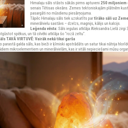
Himalaju sāls stāsts sākās pirms aptuveni
250 miljoniem
senais Tētisas okeāns. Zemes tektoniskajām plātnēm kustoti
pasargāti no mūsdienu piesārņojuma.
Tāpēc Himalaju sāls tiek uzskatīts par
tīrāko sāli uz Zem
minerālvielu sastāvs – dzelzs, magnijs, kālijs un kalcijs.
Leģenda vēsta:
Sāls iegulas atklāja Aleksandra Lielā zirgi 
gūstot spēkus, un tā cilvēki atklāja šo "rozā zeltu".
sāls TAVĀ VIRTUVĒ: Vairāk nekā tikai garša
o parastā galda sāls, kas bieži ir ķīmiski apstrādāts un satur tikai nātrija hlorīd
ādiem mikroelementiem un minerālvielām, kas ir vitāli nepieciešami mūsu org