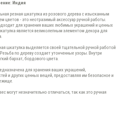
ение: Индия
ьная резная шкатулка из розового дерева с изысканным
м цветов - это неотразимый аксессуар ручной работы.
одходит для хранения ваших любимых украшений и ценных
шкатулка является великолепным элементом декора для
а.
ная шкатулка выделяется своей тщательной ручной работой
 Резьба по дереву создает утонченные узоры. Внутри
гкий бархат, бордового цвета.
едназначена для хранения ваших украшений,
тей и других ценных вещей, предоставляя им безопасное и
бежище.
вес могут незначительно отличаться, так как это ручная