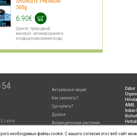
SHUNGITE PREMIUM
500g
6.90€
Шунгит, природный
минерал -активирование и
кондиционирование воды
-54
Dabur
Актуальные акции
Organi
Как заказать?
Himala
AIMIL
Где купить?
Indian
Друзья
Bioher
3, Latvia
Herbal
Аюрведические растения
Soria
Тест Узнай свою Дошу
LIFELI
трого необходимые файлы cookie. С вашего согласия этот веб-сайт мож