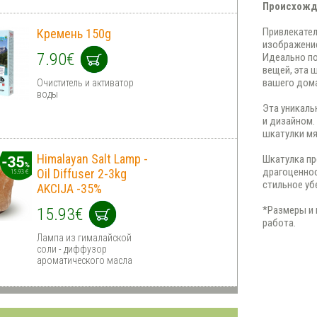
Происхожд
Привлекател
Кремень 150g
изображение
7.90€
Идеально п
вещей, эта 
вашего дом
Очиститель и активатор
воды
Эта уникаль
и дизайном.
шкатулки мя
Himalayan Salt Lamp -
Шкатулка пр
драгоценнос
Oil Diffuser 2-3kg
стильное у
AKCIJA -35%
*Размеры и 
15.93€
работа.
Лампа из гималайской
соли - диффузор
ароматического масла