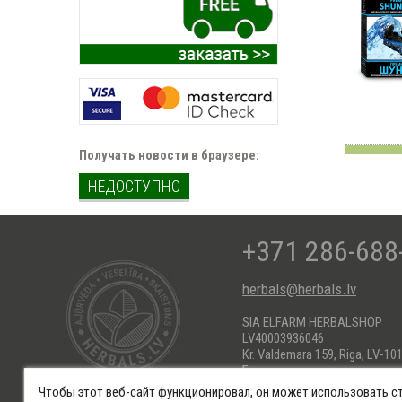
Получать новости в браузере:
НЕДОСТУПНО
+371 286-688
herbals@herbals.lv
SIA ELFARM HERBALSHOP
LV40003936046
Kr. Valdemara 159, Riga, LV-101
Банковские реквизиты:
AS Swedbank HABALV22
Чтобы этот веб-сайт функционировал, он может использовать с