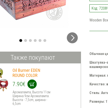
Код: 7208!
Wooden Box
Обычная ц
Также покупают
Шкатулка-о
кашмирско
Oil Burner EDEN
ROUND COLOR
Материал: 
7.90€
Качество: 
Аромалампа, Высота 11см
Стиль: Ант
Ширина 9см Аромалампа.
Высота - 7,5cm, ширина -
Размеры: 1
6,5cm