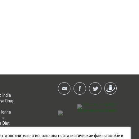
c India
ya Drug
 Henna
ba
s Diet
NES
ет дополнительно использовать статистические файлы cookie и