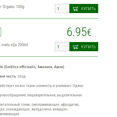
r Organic 100g
КУПИТЬ
6.95
€
 matu eļļa 200ml
КУПИТЬ
ki (Emblica officinalis, Амалаки, Амла)
ая часть:
плод
ействует на все ткани-элементы и усиливает Оджас
ровообращения, пищеварительная, выделительная
питательный тоник, омолаживающее, афродитик,
ее, охлаждающее, желудочное, вяжущее,
авливающее.