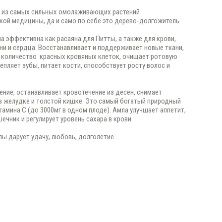
о из самых сильных омолаживающих растений
ой медицины, да и само по себе это дерево-долгожитель.
а эффективна как расаяна для Питты, а также для крови,
ени и сердца. Восстанавливает и поддерживает новые ткани,
 количество красных кровяных клеток, очищает ротовую
репляет зубы, питает кости, способствует росту волос и
ение, останавливает кровотечение из десен, снимает
в желудке и толстой кишке. Это самый богатый природный
тамина С (до 3000мг в одном плоде). Амла улучшает аппетит,
ечник и регулирует уровень сахара в крови.
ы дарует удачу, любовь, долголетие.