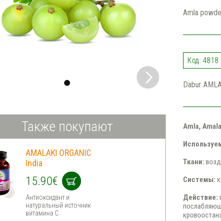
Amla powde
Код: 4818
Dabur AMLA
Также покупают
Amla, Amala
Используем
AMALAKI ORGANIC
Ткани:
возд
India
15.90€
Системы:
к
Действие:
Антиоксидант и
натуральный источник
послабляющ
витамина С
кровоостан