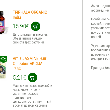
Амла - одн
аюрведическ
TRIPHALA ORGANIC
India
Особенно он
костей, печ
15.90€
увеличивает
полость, ук
Детоксикация и энергия.
ногтей.
Объединение лучших
свойств трех растений
Улучшает зр
воспаление 
источник ви
Amla JASMINE Hair
очищает киш
Oil Dabur AKCIJA
Природа Амл
-25%
5.21€
Масло для волос с амлой и
жасмином питает и
укрепляет волосы,
придавая им
шелковистость и приятный
аромат цветов жасмина