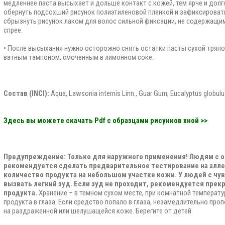
медленнее паста высыхает и дольше контакт с кожей, тем ярче и дол
обернуть подсохший рисунок полиэтиленовой пленкой и зафиксироват
сбрызнуть рисунок лаком для волос сильной фиксации, не содержащим 
спрее.
• После высыхания нужно осторожно снять остатки пасты сухой тряпо
ватным тампоном, смоченным в лимонном соке.
Состав (INCI):
Аqua, Lawsonia internis Linn., Guar Gum, Eucalyptus globul
Здесь вы можете скачать Pdf с образцами рисунков хной
>>
Предупреждение: Только для наружного применения! Людям с 
рекомендуется сделать предварительное тестирование на алле
количество продукта на небольшом участке кожи. У людей с ч
вызвать легкий зуд. Если зуд не проходит, рекомендуется прек
продукта.
Хранение – в темном сухом месте, при комнатной температу
продукта в глаза. Если средство попало в глаза, незамедлительно про
на раздраженной или шелушащейся коже. Берегите от детей.