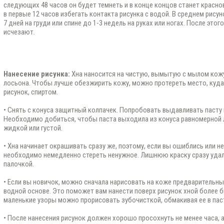
следующих 48 часов он будет темнеть и в конце концов станет красн
в первые 12 часов избегать контакта рисунка с водой. В среднем рису
7 дней на груди или спине до 1-3 недель на руках или ногах. После это
исчезают.
Нанесение рисунка:
Хна наносится на чистую, вымытую с мылом кожу
лосьона. Чтобы лучше обезжирить кожу, можно протереть место, куда
рисунок, спиртом.
• Снять с конуса защитный колпачек. Попробовать выдавливать пасту и
Необходимо добиться, чтобы паста выходила из конуса равномерной 
жидкой или густой.
• Хна начинает окрашивать сразу же, поэтому, если вы ошиблись или н
необходимо немедленно стереть ненужное. Лишнюю краску сразу удал
палочкой.
• Если вы новичок, можно сначала нарисовать на коже предварительн
водной основе. Это поможет вам нанести поверх рисунок хной более б
маленькие узоры можно прорисовать зубочисткой, обмакивая ее в пас
• После нанесения рисунок должен хорошо просохнуть не менее часа, а