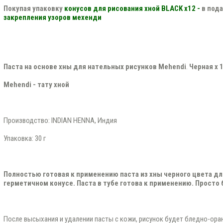
Покупая упаковку
конусов для рисования хной BLACK x12 -
в под
закрепления узоров мехенди
Паста на основе х
н
ы
для нательных рисунков
Mehendi
.
Черная x 
Mehendi - тату хной
Производство: INDIAN HENNA, Индия
Упаковка: 30 г
Полностью готовая к применению паста из хны черного цвета д
герметичном конусе. Паста в тубе готова к применению. Просто 
После высыхания и удалении пасты с кожи, рисунок будет бледно-оран