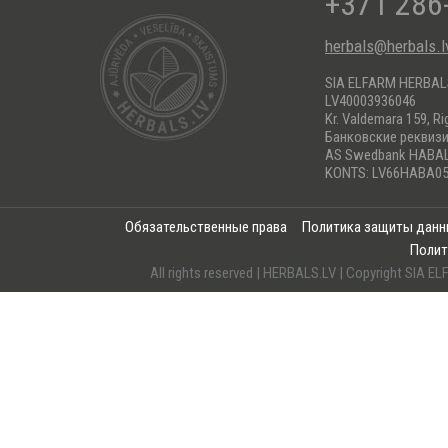
+371 286
herbals@herbals.l
SIA ELFARM HERBA
LV40003936046
Kr. Valdemara 159, Ri
Банковские реквиз
AS Swedbank HABA
KONTS: LV66HABA05
Обязательственные права
Политика защиты дан
Полит
All rights reserved | HERBALS.LV | Copyright SI