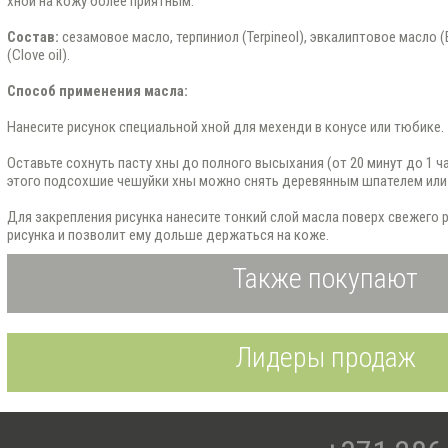
хной на кожу более приятным.
Состав:
сезамовое масло, терпиниол (Terpineol), эвкалиптовое масло (E
(Clove oil).
Способ применения масла:
Нанесите рисунок специальной хной для мехенди в конусе или тюбике.
Оставьте сохнуть пасту хны до полного высыхания (от 20 минут до 1 ча
этого подсохшие чешуйки хны можно снять деревянным шпателем или 
Для закрепления рисунка нанесите тонкий слой масла поверх свежего р
рисунка и позволит ему дольше держаться на коже.
Также покупают
Лидеры продаж