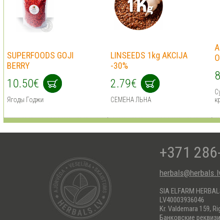
A
SUPERFOODS GOJI
LINSEEDS 1kg AKCIJA
O
BERRY
-30%
8
10.50€
2.79€
С
Ягоды Годжи
СЕМЕНА ЛЬНА
к
+371 286
herbals@herbals.l
SIA ELFARM HERBA
LV40003936046
Kr. Valdemara 159, Ri
Банковские реквиз