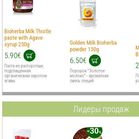
Bioherba Milk Thistle
paste with Agave
Golden Milk Bioherba
syrup 250g
M
powder 150g
B
5.90€
6.50€
2
Паста из расторопши,
подслащенная
Порошок "Золотое
органическим сиропом
молоко" - ароматная
П
агавы
смесь специй
р
Лидеры продаж