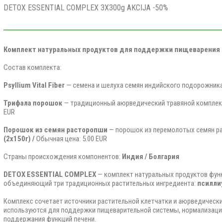
DETOX ESSENTIAL COMPLEX 3X300g AKCIJA -50%
Комплект натуральных продуктов для поддержки пищеварения 
Состав комплекта:
Psyllium Vital Fiber
— семена и шелуха семян индийского подорожник
Трифала порошок
— традиционный аюрведический травяной комплек
EUR
Порошок из семян расторопши
— порошок из перемолотых семян р
(2х150г)
/
Обычная цена: 5.00 EUR
Страны происхождения компонентов:
Индия / Болгария
DETOX ESSENTIAL COMPLEX
— комплект натуральных продуктов функ
объединяющий три традиционных растительных ингредиента:
псилли
Комплекс сочетает источники растительной клетчатки и аюрведическ
используются для поддержки пищеварительной системы, нормализаци
поддержания функций печени.