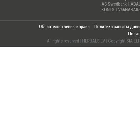
AS Swedbank HABA
KONTS: LV66HABA05
Обязательственные права
Политика защиты дан
Полит
All rights reserved | HERBALS.LV | Copyright SI