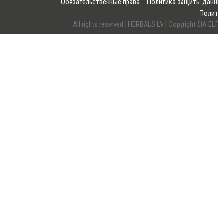
Обязательственные права
Политика защиты дан
Полит
All rights reserved | HERBALS.LV | Copyright SI