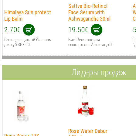
Sattva Bio-Retinol
A
Himalaya Sun protect
Face Serum with
W
Lip Balm
Ashwagandha 30ml
C
2.70€
19.50€
5
Солнцезащитный бальзам
Био-Ретиноловая
Г
для губ SPF 50
сыворотка с Ашвагандой
"
Лидеры продаж
Rose Water Dabur
Rose Water TRS