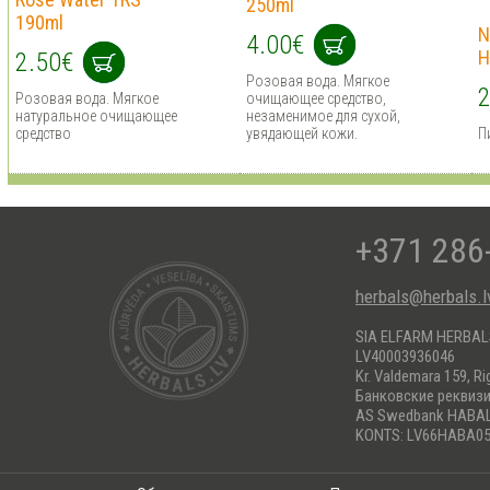
250ml
190ml
N
4.00€
H
2.50€
Розовая вода. Мягкое
2
Розовая вода. Мягкое
очищающее средство,
натуральное очищающее
незаменимое для сухой,
средство
увядающей кожи.
П
+371 286
herbals@herbals.l
SIA ELFARM HERBA
LV40003936046
Kr. Valdemara 159, Ri
Банковские реквиз
AS Swedbank HABA
KONTS: LV66HABA05