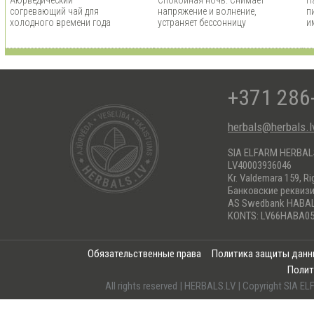
согревающий чай для
напряжение и волнение,
п
холодного времени года
устраняет бессонницу
и
+371 286
herbals@herbals.l
SIA ELFARM HERBA
LV40003936046
Kr. Valdemara 159, Ri
Банковские реквиз
AS Swedbank HABA
KONTS: LV66HABA05
Обязательственные права
Политика защиты дан
Полит
All rights reserved | HERBALS.LV | Copyright SI