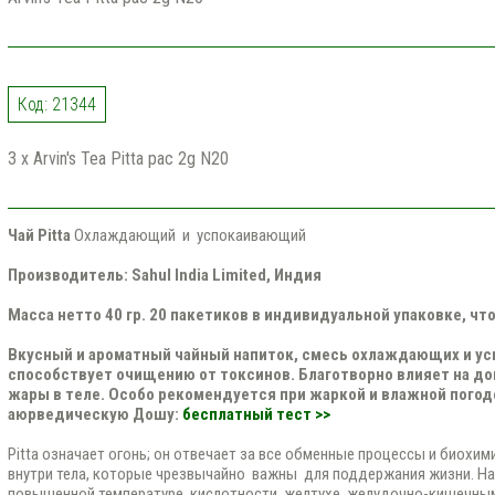
Код: 21344
3 x Arvin's Tea Pitta pac 2g N20
Чай Pitta
Охлаждающий и успокаивающий
Производитель: Sahul India Limited, Индия
Масса нетто 40 гр. 20 пакетиков в индивидуальной упаковке, чт
Вкусный и ароматный чайный напиток, смесь охлаждающих и ус
способствует очищению от токсинов. Благотворно влияет на д
жары в теле. Особо рекомендуется при жаркой и влажной погод
аюрведическую Дошу:
бесплатный тест >>
Pitta означает огонь; он отвечает за все обменные процессы и биохи
внутри тела, которые чрезвычайно важны для поддержания жизни. Нар
повышенной температуре, кислотности, желтухе, желудочно-кишечны