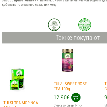
Способ приготовления:
пакетик с чаем залить кипячёной водой и да
добавить по желанию сахар или мед.
Также покупают
TULSI SWEET ROSE
T
TEА 100g
G
12.90€
9
TULSI TEA MORINGA
Смесь листьев Тулси
М