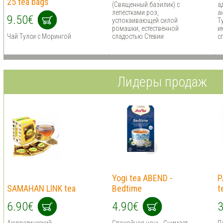
25 tea bags
(Священный базилик) с
а
лепестками роз,
а
9.50€
успокаивающей силой
Т
ромашки, естественной
и
Чай Тулси с Морингой
сладостью Стевии
с
Лидеры продаж
Yogi tea ABEND -
P
SAMAHAN LINK tea
Bedtime
t
6.90€
4.90€
3
Аюрведический
Спокойная ночь. Снимает
П