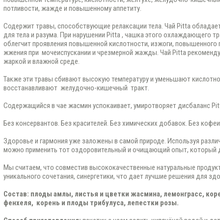
потливости, жажде и повышенному аппетиту.
Содержит травы, способствующие релаксации тела. Чай Pitta облад
для тела и разума. При нарушении Pitta , чашка этого охлаждающего т
облегчит проявления повышенной кислотности, изжоги, повышенного п
жжения при мочеиспускании и чрезмерной жажды. Чай Pitta рекоменд
жаркой и влажной среде.
Также эти травы сбивают высокую температуру и уменьшают кислотн
восстанавливают желудочно-кишечный тракт.
Содержащийся в чае жасмин успокаивает, умиротворяет дисбаланс Pitt
Без консервантов. Без красителей. Без химических добавок. Без кофеи
Здоровье и гармония уже заложены в самой природе. Используя различ
можно применить тот оздоровительный и очищающий опыт, который д
Мы считаем, что совместив высококачественные натуральные проду
уникального сочетания, синергетики, что дает лучшие решения для зд
Состав: плоды амлы, листья и цветки жасмина, лемонграсс, кор
фенхеля, корень и плоды трибулуса, лепестки розы.