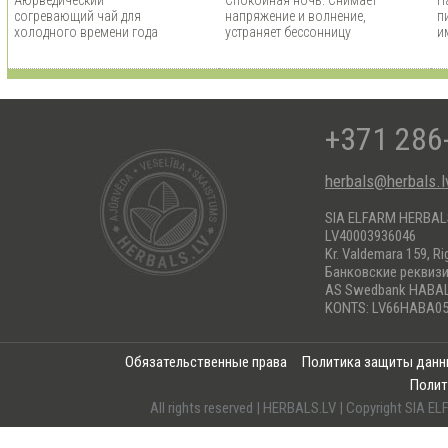
согревающий чай для
напряжение и волнение,
п
холодного времени года
устраняет бессонницу
и
+371 286
herbals@herbals.l
SIA ELFARM HERBA
LV40003936046
Kr. Valdemara 159, Ri
Банковские реквиз
AS Swedbank HABA
KONTS: LV66HABA05
Обязательственные права
Политика защиты дан
Полит
All rights reserved | HERBALS.LV | Copyright SI