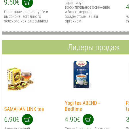
9.50€
гарантирует
4
восхитительное освежение
Сочетание листьев тулси и
и благотворное
высококачественного
воздействие на наш
Ча
зеленого чая с жасмином
организм
с
Лидеры продаж
Yogi tea ABEND -
P
SAMAHAN LINK tea
Bedtime
t
6.90€
4.90€
3
Аюрведический
Спокойная ночь. Снимает
П