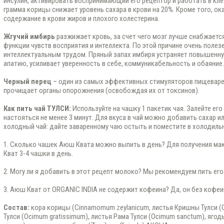
инсулин, активировать воспринимающий его рецептор и работать в клет
грамма корицы снижает уровень сахара в крови на 20%. Кроме того, ок
содержание в крови жиров и плохого холестерина.
Жгучий имбирь
разжижает кровь, за счет чего мозг лучше снабжаетс
функции чувств восприятия и интеллекта. По этой причине очень полез
интеллектуальным трудом. Пряный запах имбиря устраняет повышенну
апатию, усиливает уверенность в себе, коммуникабельность и обаяние.
Черный перец
– один из самых эффективных стимуляторов пищеварен
прочищает органы опорожнения (освобождая их от токсинов).
Как пить чай ТУЛСИ:
Используйте на чашку 1 пакетик чая. Залейте ег
настояться не менее 3 минут. Для вкуса в чай можно добавить сахар и
холодный чай: дайте заваренному чаю остыть и поместите в холодильн
1. Сколько чашек Аюш Квата можно выпить в день? Для получения м
Кват 3-4 чашки в день.
2. Могу ли я добавить в этот рецепт молоко? Мы рекомендуем пить его
3. Аюш Кват от ORGANIC INDIA не содержит кофеина? Да, он без кофеи
Состав:
кора корицы (Cinnamomum zeylanicum, листья Кришны Тулси (
Тулси (Ocimum gratissimum), листья Рама Тулси (Ocimum sanctum), ягод