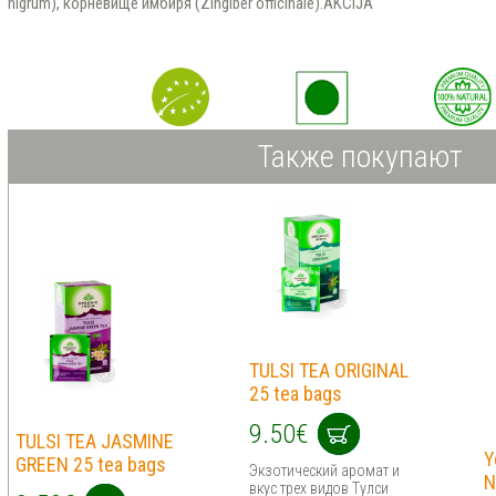
nigrum), корневище имбиря (Zingiber officinale).
AKCIJA
Также покупают
TULSI TEA ORIGINAL
25 tea bags
9.50€
TULSI TEA JASMINE
Y
GREEN 25 tea bags
Экзотический аромат и
N
вкус трех видов Тулси