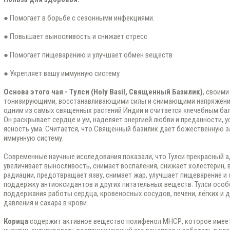
● Помогает в борьбе с сезонными инфекциями.
● Повышает выносливость и снижает стресс
● Помогает пищеварению и улучшает обмен веществ
● Укрепляет вашу иммунную систему
Основа этого чая - Тулси (Holy Basil, Священный Базилик)
, своим
тонизирующими, восстанавливающими силы и снимающими напряжение 
одним из самых священных растений Индии и считается «лечебным бал
Он раскрывает сердце и ум, наделяет энергией любви и преданности, у
ясность ума. Считается, что Священный базилик дает божественную за
иммунную систему.
Современные научные исследования показали, что Тулси прекрасный ад
увеличивает выносливость, снимает воспаления, снижает холестерин,
радиации, предотвращает язву, снимает жар, улучшает пищеварение и
поддержку антиоксидантов и других питательных веществ. Тулси осо
поддержания работы сердца, кровеносных сосудов, печени, лёгких и д
давления и сахара в крови.
Корица
содержит активное вещество полифенол МНСР, которое имее