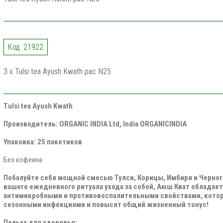
Код: 21922
3 x Tulsi tea Ayush Kwath pac N25
Tulsi tea Ayush Kwath
Производитель: ORGANIC INDIA Ltd, India
ORGANICINDIA
Упаковка: 25 пакетиков
Без кофеина
Побалуйте себя мощной смесью Тулси, Корицы, Имбиря и Черног
вашего ежедневного ритуала ухода за собой, Аюш Кват обладае
антимикробными и противовоспалительными свойствами, которы
сезонными инфекциями и повысят общий жизненный тонус!
Польза для здоровья: