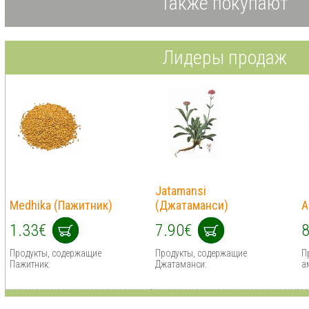
Также покупают
Лидеры продаж
Jatamansi
Medhika (Пажитник)
(Джатаманси)
A
1.33€
7.90€
8
Продукты, содержащие
Продукты, содержащие
П
Пажитник:
Джатаманси:
а