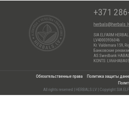
+371 286
herbals@herbals.l
SIA ELFARM HERBA
LV40003936046
Kr. Valdemara 159, Ri
Банковские реквиз
AS Swedbank HABA
KONTS: LV66HABA05
Обязательственные права
Политика защиты дан
Полит
All rights reserved | HERBALS.LV | Copyright SI