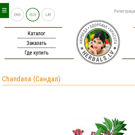
_
_
_
Регистрац
ENG
RUS
LAT
Каталог
Заказать
Где купить
Chandana (Сандал)