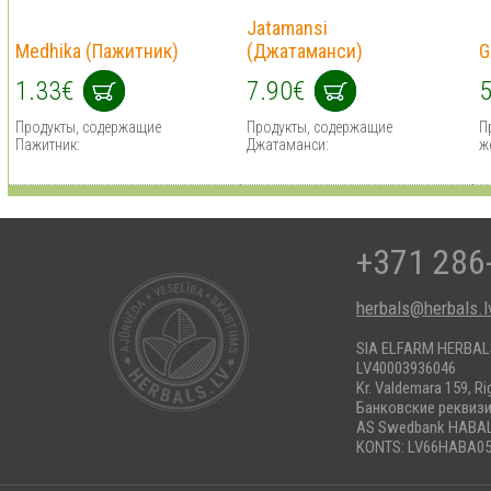
Jatamansi
Medhika (Пажитник)
(Джатаманси)
G
1.33€
7.90€
5
Продукты, содержащие
Продукты, содержащие
П
Пажитник:
Джатаманси:
ж
+371 286
herbals@herbals.l
SIA ELFARM HERBA
LV40003936046
Kr. Valdemara 159, Ri
Банковские реквиз
AS Swedbank HABA
KONTS: LV66HABA05