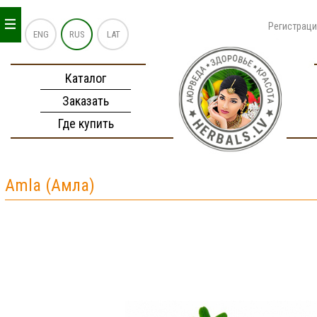
_
_
_
Регистрац
ENG
RUS
LAT
Каталог
Заказать
Где купить
Amla (Амла)