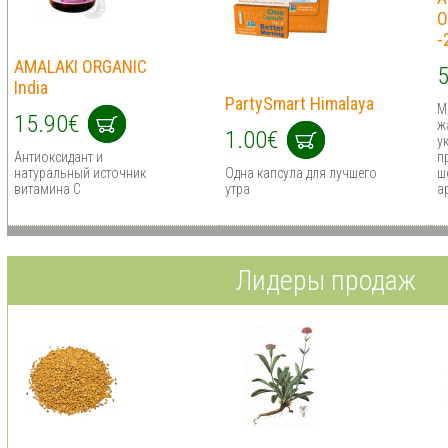
O
-
AMALAKI ORGANIC
5
India
PartySmart Himalaya
М
15.90€
ж
1.00€
у
Антиоксидант и
п
натуральный источник
Одна капсула для лучшего
ш
витамина С
утра
а
Лидеры продаж