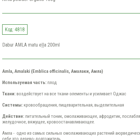
Код: 4818
Dabur AMLA matu eļļa 200ml
Amla, Amalaki (Emblica officinalis, Амалаки, Амла)
Используемая часть:
плод
Ткани:
воздействует на все ткани-элементы и усиливает Оджас
Системы:
кровообращения, пищеварительная, выделительная
Действие:
питательный тоник, омолаживающее, афродитик, послаб
желудочное, вяжущее, кровоостанавливающее.
Амла - одно из самых сильных омолаживающих растений аюрведическ
себе это дерево-долгожитель.