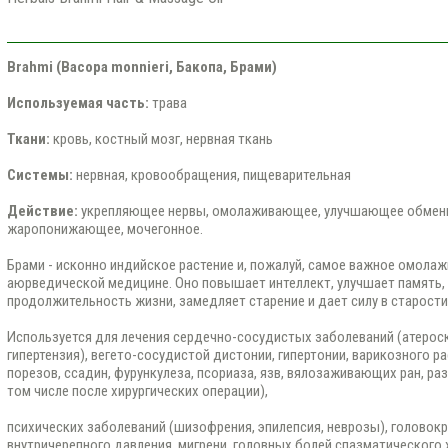
Brahmi (Bacopa monnieri, Бакопа, Брами)
Используемая часть:
трава
Ткани:
кровь, костный мозг, нервная ткань
Системы:
нервная, кровообращения, пищеварительная
Действие:
укрепляющее нервы, омолаживающее, улучшающее обменн
жаропонижающее, мочегонное.
Брами - исконно индийское растение и, пожалуй, самое важное омола
аюрведической медицине. Оно повышает интеллект, улучшает память,
продолжительность жизни, замедляет старение и дает силу в старости
Используется для лечения сердечно-сосудистых заболеваний (атероск
гипертензия), вегето-сосудистой дистонии, гипертонии, варикозного р
порезов, ссадин, фурункулеза, псориаза, язв, вялозаживающих ран, р
том числе после хирургических операции),
психических заболеваний (шизофрения, эпилепсия, неврозы), головок
внутричерепного давления, мигрени, головных болей спазматического 