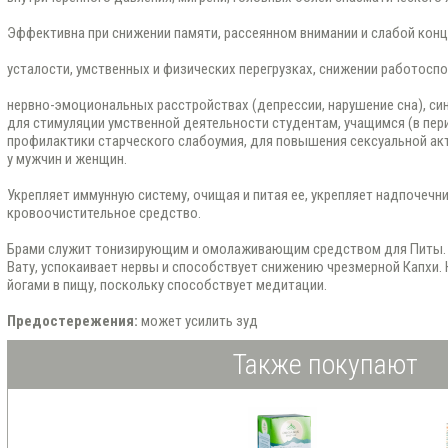
Эффективна при снижении памяти, рассеянном внимании и слабой конц
усталости, умственных и физических перегрузках, снижении работосп
нервно-эмоциональных расстройствах (депрессии, нарушение сна), си
для стимуляции умственной деятельности студентам, учащимся (в пери
профилактики старческого слабоумия, для повышения сексуальной акт
у мужчин и женщин.
Укрепляет иммунную систему, очищая и питая ее, укрепляет надпочечни
кровоочистительное средство.
Брами служит тонизирующим и омолаживающим средством для Питы. В
Вату, успокаивает нервы и способствует снижению чрезмерной Капхи. 
йогами в пищу, поскольку способствует медитации.
Предостережения:
может усилить зуд
Также покупают