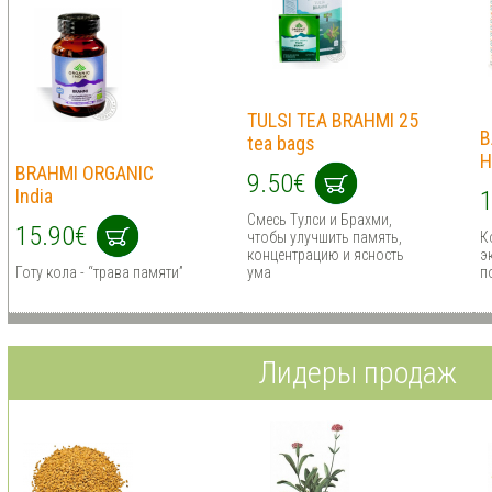
TULSI TEA BRAHMI 25
B
tea bags
H
BRAHMI ORGANIC
9.50€
India
1
Смесь Тулси и Брахми,
15.90€
чтобы улучшить память,
К
концентрацию и ясность
э
Готу кола - “трава памяти”
ума
п
Лидеры продаж