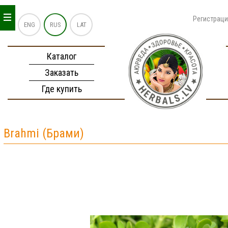
_
_
_
Регистрац
ENG
RUS
LAT
Каталог
Заказать
Где купить
Brahmi (Брами)