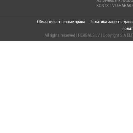
AS Swedbank HABA
KONTS: LV66HABA05
Обязательственные права
Политика защиты дан
Полит
All rights reserved | HERBALS.LV | Copyright SI