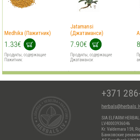
Jatamansi
Medhika (Пажитник)
(Джатаманси)
A
1.33€
7.90€
8
Продукты, содержащие
Продукты, содержащие
П
Пажитник:
Джатаманси:
а
+371 286
herbals@herbals.l
SIA ELFARM HERBA
LV40003936046
Kr. Valdemara 159, Ri
Банковские реквиз