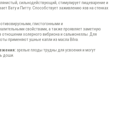
слянистый, сильнодействующий, стимулирует пищеварение и
ает Вату и Питту. Способствует заживлению язв на стенках
отивовирусными, глистогонными и
алительными свойствами, а также проявляет заметную
в отношении холерного вибриона и сальмонеллы. Для
хоты применяют ушные капли из масла Bilva.
ежения:
зрелые плоды трудны для усвоения и могут
ь доши.