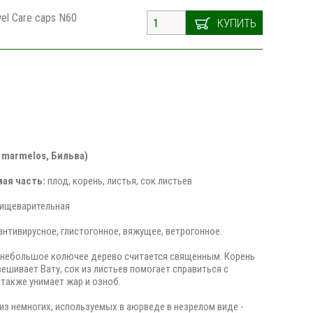
el Care caps N60
КУПИТЬ
e marmelos, Бильва)
ая часть:
плод, корень, листья, сок листьев
ищеварительная
антивирусное, глистогонное, вяжущее, ветрогонное.
 небольшое колючее дерево считается священным. Корень
овешивает Вату, сок из листьев помогает справиться с
 также унимает жар и озноб.
 из немногих, используемых в аюрведе в незрелом виде -