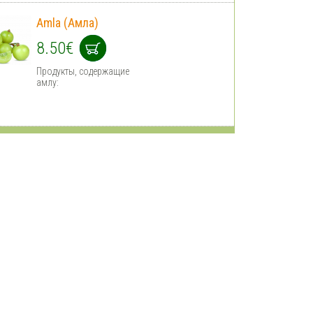
Amla (Амла)
8.50€
Продукты, содержащие
амлу: