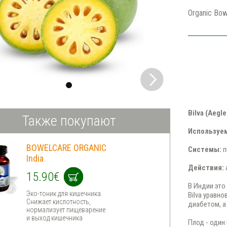
Organic Bow
Bilva (Aegl
Также покупают
Используем
BOWELCARE ORGANIC
Системы:
п
India
Действия:
15.90€
В Индии это
Эко-тоник для кишечника.
Bilva уравн
Снижает кислотность,
диабетом, а
нормализует пищеварение
и выход кишечника
Плод - один