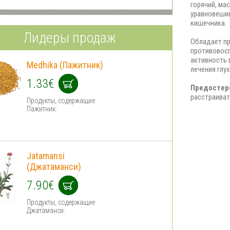
горячий, ма
уравновешив
кишечника.
Лидеры продаж
Обладает пр
противовосп
активность 
Medhika (Пажитник)
лечения глу
1.33€
Предостер
расстраиват
Продукты, содержащие
Пажитник:
Jatamansi
(Джатаманси)
7.90€
Продукты, содержащие
Джатаманси: