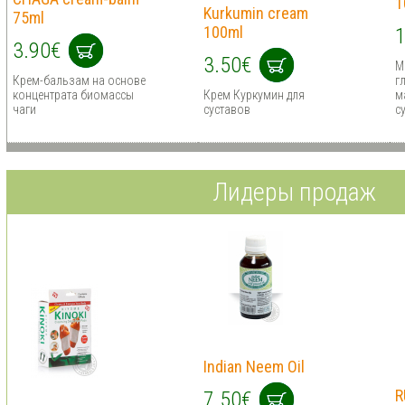
1
Kurkumin cream
75ml
100ml
1
3.90€
3.50€
М
Крем-бальзам на основе
г
концентрата биомассы
Крем Куркумин для
м
чаги
суставов
с
Лидеры продаж
Indian Neem Oil
R
7.50€