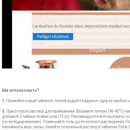
Lai skatītos šo Youtube video, nepieciešams iespējot soc
Pielāgot sīkdatnes
Как использовать?
1.
Промойте новый чайничек теплой водой и наденьте одну из пробок н
2.
Приготовьте раствор для промывания. Возьмите теплую (40-45˚С) ки
добавьте 2 чайные ложки соли (10 гр). Рекомендуется использовать с
(но не йодированную). Размешайте соль до ее полного растворения. 
напоминать вкус слезы. Налейте полученный раствор в чайничек Petal.