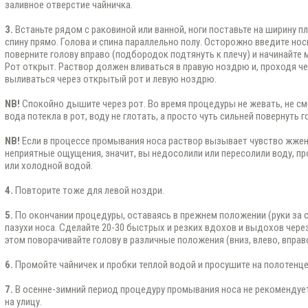
заливное отверстие чайничка.
3.
Встаньте рядом с раковиной или ванной, ноги поставьте на ширину п
спину прямо. Голова и спина параллельно полу. Осторожно введите нос
поверните голову вправо (подбородок подтянуть к плечу) и начинайте
Рот открыт. Раствор должен вливаться в правую ноздрю и, проходя че
выливаться через открытый рот и левую ноздрю.
NB!
Спокойно дышите через рот. Во время процедуры не жевать, не сме
вода потекла в рот, воду не глотать, а просто чуть сильней повернуть г
NB!
Если в процессе промывания носа раствор вызывает чувство жжен
неприятные ощущения, значит, вы недосолили или пересолили воду, п
или холодной водой.
4.
Повторите тоже для левой ноздри.
5.
По окончании процедуры, оставаясь в прежнем положении (руки за с
пазухи носа. Сделайте 20-30 быстрых и резких вдохов и выдохов через
этом поворачивайте голову в различные положения (вниз, влево, вправо
6.
Промойте чайничек и пробки теплой водой и просушите на полотенце
7.
В осенне-зимний период процедуру промывания носа не рекомендуе
на улицу.