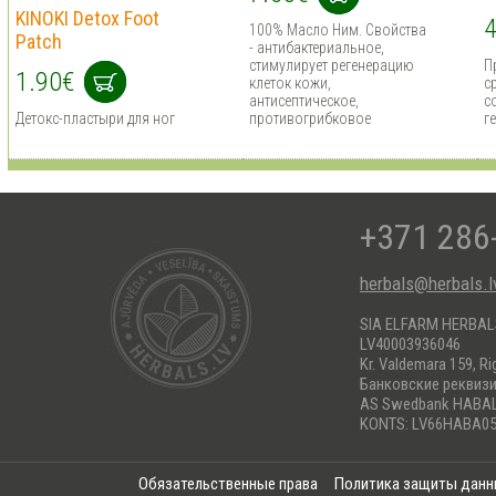
KINOKI Detox Foot
4
100% Масло Ним. Cвойства
Patch
- антибактериальное,
стимулирует регенерацию
П
1.90€
клеток кожи,
с
антисептическое,
с
Детокс-пластыри для ног
противогрибковое
г
+371 286
herbals@herbals.l
SIA ELFARM HERBA
LV40003936046
Kr. Valdemara 159, Ri
Банковские реквиз
AS Swedbank HABA
KONTS: LV66HABA05
Обязательственные права
Политика защиты дан