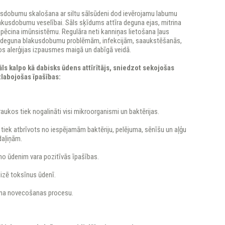
sdobumu skalošana ar siltu sālsūdeni dod ievērojamu labumu
akusdobumu veselībai. Sāls sķīdums attīra deguna ejas, mitrina
spēcina imūnsistēmu. Regulāra neti kanniņas lietošana ļaus
no deguna blakusdobumu problēmām, infekcijām, saaukstēšanās,
los alerģijas izpausmes maigā un dabīgā veidā.
ls kalpo kā dabisks ūdens attīrītājs, sniedzot sekojošas
labojošas īpašības:
raukos tiek nogalināti visi mikroorganismi un baktērijas.
tiek atbrīvots no iespējamām baktēriju, pelējuma, sēnīšu un aļģu
daļiņām.
no ūdenim vara pozitīvās īpašības.
lizē toksīnus ūdenī.
ina novecošanas procesu.