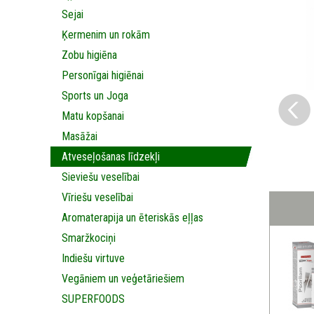
Sejai
Ķermenim un rokām
Zobu higiēna
Personīgai higiēnai
Sports un Joga
Matu kopšanai
Masāžai
Аtveseļošanas līdzekļi
Sieviešu veselībai
Vīriešu veselībai
Aromaterapija un ēteriskās eļļas
Smaržkociņi
Indiešu virtuve
Vegāniem un veģetāriešiem
SUPERFOODS