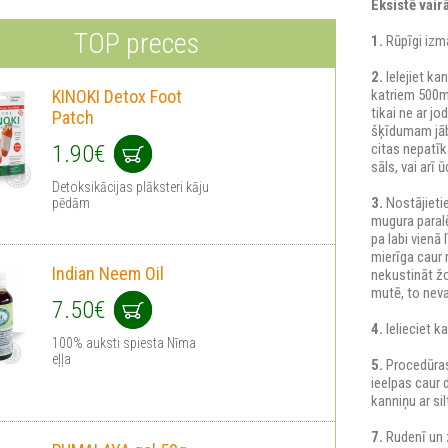
Eksistē vair
TOP preces
1.
Rūpīgi izm
2.
Ielejiet ka
KINOKI Detox Foot
katriem 500ml 
tikai ne ar j
Patch
šķīdumam jāb
1.90€
citas nepatīk
sāls, vai arī ū
Detoksikācijas plāksteri kāju
3.
Nostājietie
pēdām
mugura paralēl
pa labi vienā 
mierīga caur 
Indian Neem Oil
nekustināt žo
mutē, to nevaj
7.50€
4.
Ielieciet k
100% auksti spiesta Nīma
eļļa
5.
Procedūras
ieelpas caur
kanniņu ar sil
7.
Rudenī un 