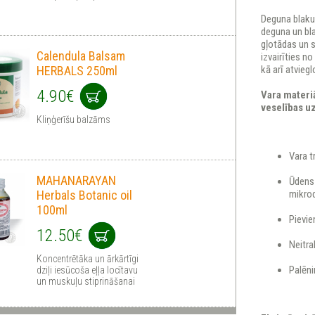
Deguna blaku
deguna un bl
gļotādas un 
Calendula Balsam
izvairīties 
HERBALS 250ml
kā arī atvieg
4.90€
Vara materiā
veselības uz
Kliņģerīšu balzāms
Vara t
MAHANARAYAN
Ūdens 
Herbals Botanic oil
mikro
100ml
Pievie
12.50€
Neitra
Koncentrētāka un ārkārtīgi
Palēn
dziļi iesūcoša eļļa locītavu
un muskuļu stiprināšanai