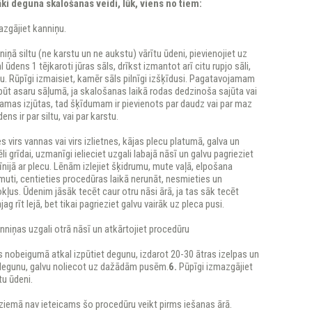
āki deguna skalošanas veidi, lūk, viens no tiem:
azgājiet kanniņu.
nniņā siltu (ne karstu un ne aukstu) vārītu ūdeni, pievienojiet uz
ūdens 1 tējkaroti jūras sāls, drīkst izmantot arī citu rupjo sāli,
odu. Rūpīgi izmaisiet, kamēr sāls pilnīgi izšķīdusi. Pagatavojamam
ūt asaru sāļumā, ja skalošanas laikā rodas dedzinoša sajūta vai
amas izjūtas, tad šķīdumam ir pievienots par daudz vai par maz
dens ir par siltu, vai par karstu.
s virs vannas vai virs izlietnes, kājas plecu platumā, galva un
i grīdai, uzmanīgi ielieciet uzgali labajā nāsī un galvu pagrieziet
līnijā ar plecu. Lēnām izlejiet šķidrumu, mute vaļā, elpošana
muti, centieties procedūras laikā nerunāt, nesmieties un
kļus. Ūdenim jāsāk tecēt caur otru nāsi ārā, ja tas sāk tecēt
ag rīt lejā, bet tikai pagrieziet galvu vairāk uz pleca pusi.
anniņas uzgali otrā nāsī un atkārtojiet procedūru
 nobeigumā atkal izpūtiet degunu, izdarot 20-30 ātras izelpas un
 degunu, galvu noliecot uz dažādām pusēm.
6.
Pūpīgi izmazgājiet
tu ūdeni.
ziemā nav ieteicams šo procedūru veikt pirms iešanas ārā.