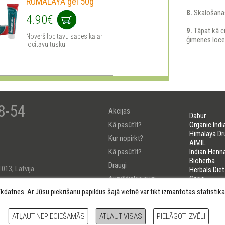
RUMALAYA gel 50g
8.
Skalošanas
4.90€
9.
Tāpat kā ci
Novērš locitāvu sāpes kā ārī
ģimenes locek
locitāvu tūsku
8-54
Akcijas
Dabur
Kā pasūtīt?
Organic Indi
Himalaya Dr
Kur nopirkt?
AIMIL
Kā pasūtīt?
Indian Henn
Bioherba
Draugi
1013, Latvija
Herbals Diet
Aurvēdiskie augi
Soria
LIFELINES
īkdatnes. Ar Jūsu piekrišanu papildus šajā vietnē var tikt izmantotas statisti
Uzzini savu Došu
184222
ATĻAUT NEPIECIEŠAMĀS
ATĻAUT VISAS
PIELĀGOT IZVĒLI
cījumi
Sīkdatņu politika
Pielāgot sīkdatnes
All rights reserve