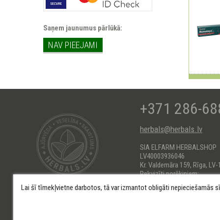
Saņem jaunumus pārlūkā:
NAV PIEEJAMI
+371 286-68
herbals@herbals.lv
SIA ELFARM HERBALSHOP
LV40003936046
Kr. Valdemāra 159, Rīga, LV-
Rekvizīti norēķiniem:
AS Swedbank HABALV22
Lai šī tīmekļvietne darbotos, tā var izmantot obligāti nepieciešamās s
KONTS: LV66HABA0551017
Saistību atruna
Datu aizsardzības politika
Noteikumi un nosa