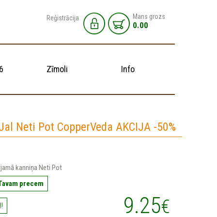
Mans grozs
Reģistrācija
0.00
6
Zīmoli
Info
Jal Neti Pot CopperVeda AKCIJA -50%
jamā kanniņa Neti Pot
 Tavam precem
9.25
€
!