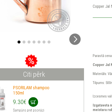
Copper Jal
Parastā cena
Copper Jal 
Citi pērk
Materiāls: Vā
Tilpums: 500
PSORILAM shampoo
150ml
Izcesmes vals
9.30€
Izgatavota n
meistara ro
Šampūns pret psoriāzi