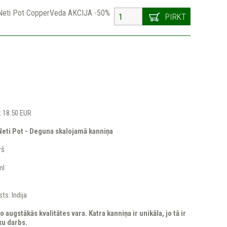
 Neti Pot CopperVeda AKCIJA -50%
PIRKT
: 18.50 EUR
Neti Pot - Deguna skalojamā kanniņa
rš
ml
ts: Indija
o augstākās kvalitātes vara. Katra kanniņa ir unikāla, jo tā ir
ku darbs.