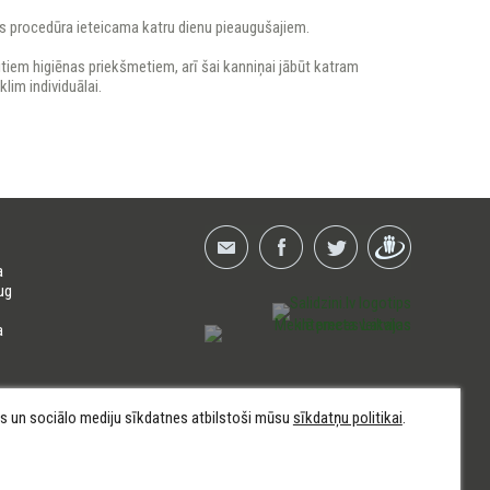
 procedūra ieteicama katru dienu pieaugušajiem.
tiem higiēnas priekšmetiem, arī šai kanniņai jābūt katram
lim individuālai.
a
ug
a
kas un sociālo mediju sīkdatnes atbilstoši mūsu
sīkdatņu politikai
.
d | HERBALS.LV | Copyright SIA ELFARM HERBALSHOP © 2006-2026