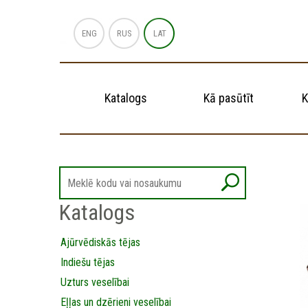
ENG
RUS
LAT
Katalogs
Kā pasūtīt
K
Katalogs
Ajūrvēdiskās tējas
Indiešu tējas
Uzturs veselībai
Eļļas un dzērieni veselībai