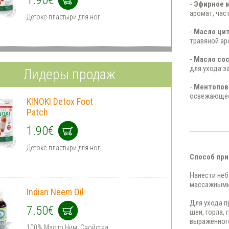
-
Эфирное м
аромат, час
Детокс-пластыри для ног
-
Масло цит
травяной а
-
Масло сос
для ухода з
Лидеры продаж
-
Ментолово
освежающе
KINOKI Detox Foot
Patch
1.90€
Детокс-пластыри для ног
Способ при
Нанести неб
массажными
Indian Neem Oil
Для ухода п
7.50€
шеи, горла, 
выраженног
100% Масло Ним. Cвойства