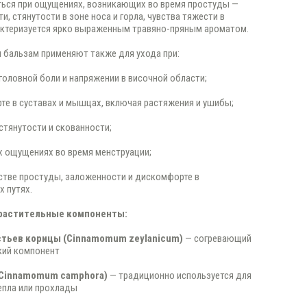
ься при ощущениях, возникающих во время простуды —
и, стянутости в зоне носа и горла, чувства тяжести в
актеризуется ярко выраженным травяно-пряным ароматом.
 бальзам применяют также для ухода при:
головной боли и напряжении в височной области;
те в суставах и мышцах, включая растяжения и ушибы;
стянутости и скованности;
х ощущениях во время менструации;
стве простуды, заложенности и дискомфорте в
 путях.
растительные компоненты:
стьев корицы (Cinnamomum zeylanicum)
— согревающий
кий компонент
(Cinnamomum camphora)
— традиционно используется для
епла или прохлады