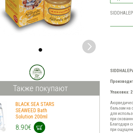
SIDDHALEPA
SIDDHALEPA
Производит
Также покупают
Упаковка: 2
Аюрведичес
BLACK SEA STARS
бальзам на 
SEAWEED Bath
для использ
Solution 200ml
при скованн
Благодаря 
8.90€
при ощущени