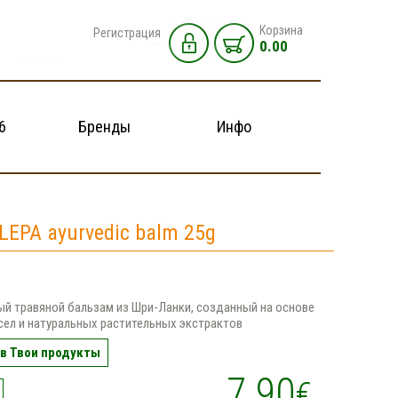
Корзина
Регистрация
0.00
6
Бренды
Инфо
LEPA ayurvedic balm 25g
й травяной бальзам из Шри-Ланки, созданный на основе
ел и натуральных растительных экстрактов
в Твои продукты
7.90
€