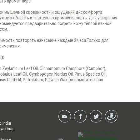
ать аромат пара.
при мышечной скованности и ощущении дискомфорта
нужную область и тщательно промассировать. Для ускорения
комендуется предварительно согреть кожу тёплой ванной
сом.
имости повторять нанесение каждые 3 часа.Только для
рименения.
I):
Zeylanicum Leaf Oil, Cinnamomum Camphora (Camphor),
obulus Leaf Oil, Cymbopogon Nardus Oil, Pinus Species Oil,
sis Leaf Oil, Petrolatum, Paraffin Wax (вспомогательная
c India
ya Drug