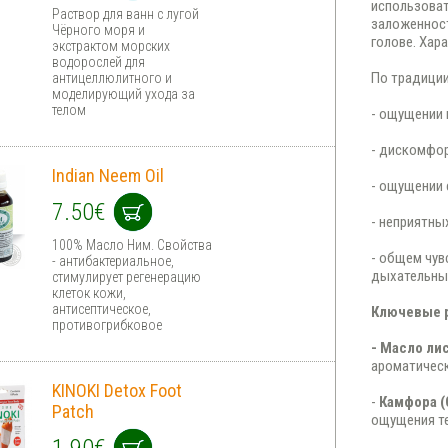
использоват
Раствор для ванн с лугой
заложенност
Чёрного моря и
голове. Хар
экстрактом морских
водорослей для
По традиции
антицеллюлитного и
моделирующий ухода за
телом
- ощущении 
- дискомфор
Indian Neem Oil
- ощущении 
7.50€
- неприятны
100% Масло Ним. Cвойства
- общем чув
- антибактериальное,
дыхательных
стимулирует регенерацию
клеток кожи,
антисептическое,
Ключевые 
противогрибковое
-
Масло ли
ароматичес
KINOKI Detox Foot
-
Камфора 
Patch
ощущения т
1.90€