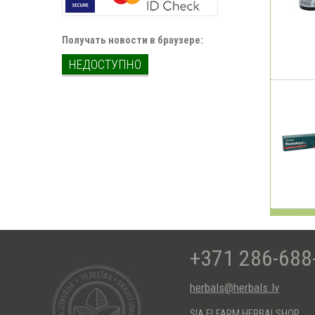
Получать новости в браузере:
НЕДОСТУПНО
+371 286-688
herbals@herbals.lv
SIA ELFARM HERBALSHOP