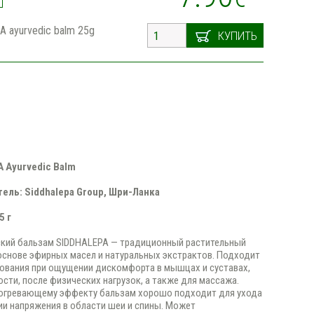
 ayurvedic balm 25g
КУПИТЬ
 Ayurvedic Balm
ель: Siddhalepa Group, Шри-Ланка
5 г
кий бальзам SIDDHALEPA — традиционный растительный
основе эфирных масел и натуральных экстрактов. Подходит
ования при ощущении дискомфорта в мышцах и суставах,
ости, после физических нагрузок, а также для массажа.
согревающему эффекту бальзам хорошо подходит для ухода
и напряжения в области шеи и спины. Может