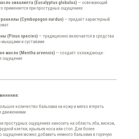
асло эвкалипта (Eucalyptus globulus)
— освежающий
то применяется при простудных ощущениях
ронеллы (Cymbopogon nardus)
— придаёт характерный
ромат
ны (Pinus species)
— традиционно включается в средства
а мышцами и суставами
е масло (Mentha arvensis)
— создаёт охлаждающе-
е ощущение
менения:
ольшое количество бальзама на кожу и мягко втереть
 движениями.
ри простудных ощущениях наносить на область лба, висков,
грудной клетки, крыльев носа или стоп. Для более
о ощущения можно добавить немного бальзама в горячую