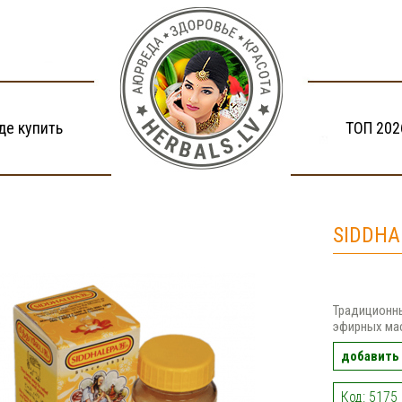
де купить
ТОП 202
SIDDHA
Традиционны
эфирных мас
добавить 
Код: 5175