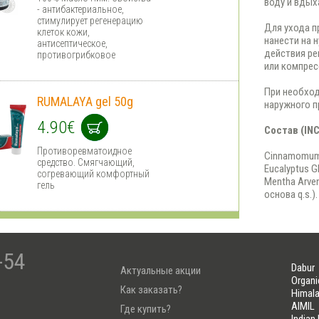
воду и вдых
- антибактериальное,
стимулирует регенерацию
Для ухода 
клеток кожи,
нанести на 
антисептическое,
действия ре
противогрибковое
или компрес
При необход
RUMALAYA gel 50g
наружного п
4.90€
Состав (INC
Противоревматоидное
Cinnamomum 
средство. Смягчающий,
Eucalyptus Gl
согревающий комфортный
Mentha Arven
гель
основа q.s.).
-54
Dabur
Актуальные акции
Organi
Как заказать?
Himala
AIMIL
Где купить?