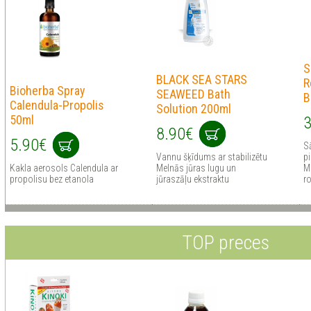
S
BLACK SEA STARS
R
Bioherba Spray
SEAWEED Bath
B
Calendula-Propolis
Solution 200ml
50ml
3
8.90€
5.90€
S
Vannu šķīdums ar stabilizētu
pi
Kakla aerosols Calendula ar
Melnās jūras lugu un
M
propolisu bez etanola
jūraszāļu ekstraktu
r
TOP preces