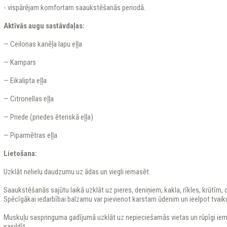
- vispārējam komfortam saaukstēšanās periodā.
Aktīvās augu sastāvdaļas:
— Ceilonas kanēļa lapu eļļa
— Kampars
— Eikalipta eļļa
— Citronellas eļļa
— Priede (priedes ēteriskā eļļa)
— Piparmētras eļļa
Lietošana:
Uzklāt nelielu daudzumu uz ādas un viegli iemasēt.
Saaukstēšanās sajūtu laikā uzklāt uz pieres, deniņiem, kakla, rīkles, krūtīm,
Spēcīgākai iedarbībai balzamu var pievienot karstam ūdenim un ieelpot tvaik
Muskuļu saspringuma gadījumā uzklāt uz nepieciešamās vietas un rūpīgi iem
sasildīt.