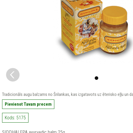
Tradicionāls augu balzams no Šrilankas, kas izgatavots uz ēterisko eļļu un 
Pievienot Tavam precem
Kods: 5175
SIDDHALEPA ayurvedic balm 25g