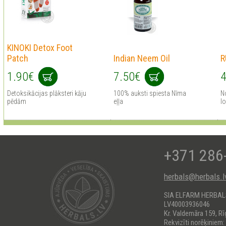
KINOKI Detox Foot
Patch
Indian Neem Oil
R
1.90€
7.50€
4
Detoksikācijas plāksteri kāju
100% auksti spiesta Nīma
No
pēdām
eļļa
lo
+371 286
herbals@herbals.l
SIA ELFARM HERBA
LV40003936046
Kr. Valdemāra 159, Rī
Rekvizīti norēķiniem: