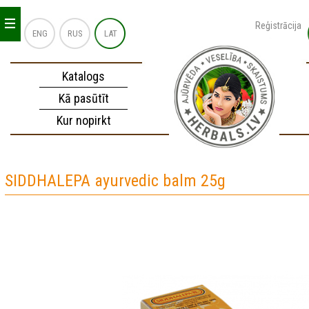
_
_
_
Reģistrācija
ENG
RUS
LAT
Katalogs
Kā pasūtīt
Kur nopirkt
SIDDHALEPA ayurvedic balm 25g