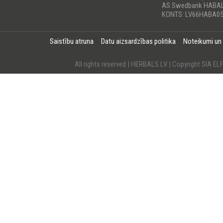
AS Swedbank HABA
KONTS: LV66HABA05
Saistību atruna
Datu aizsardzības politika
Noteikumi un
All rights reserved | HERBALS.LV | Copyright SI