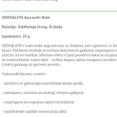
SIDDHALEPA Ayurvedic Balm
Ražotājs: Siddhalepa Group, Šrilanka
Iepakojums: 25 g
SIDDHALEPA ir tradicionāls augu balzams no Šrilankas, kas izgatavots uz ēte
bāzes. Piemērots muskuļu un locītavu diskomforta gadījumā, saspringuma va
slodzes, kā arī masāžai. Sildošais efekts ir īpaši piemērots kakla un mugur
arī saaukstēšanās sajūtu laikā — aizlikta deguna, galvas smaguma vai kakla 
izteikts garšaugu un garšvielu aromāts.
Tradicionāli balzamu izmanto:
- spriedzes un galvassāpju mazināšanai deniņu apvidū;
- sastiepumu, sasitumu un muskuļu stīvuma gadījumā;
- saspringuma un noguruma sajūtu mazināšanai;
- nepatīkamām sajūtām menstruāciju laikā;