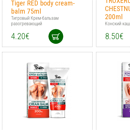
TROXERU
Tiger RED body cream-
CHESTNU
balm 75ml
200ml
Тигровый Крем-бальзам
разогревающий
Конский каш
4.20€
8.50€