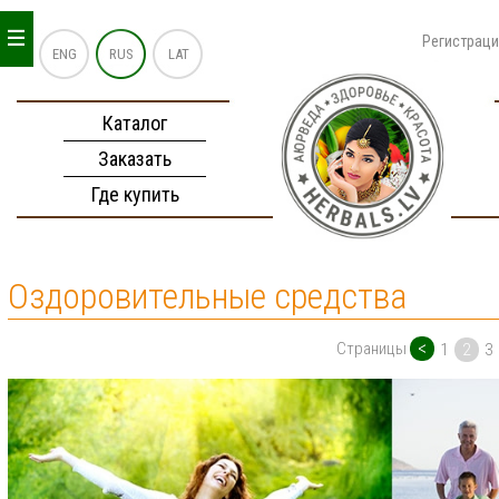
_
_
_
Регистрац
ENG
RUS
LAT
Каталог
Заказать
Где купить
Оздоровительные средства
<
Страницы
1
2
3