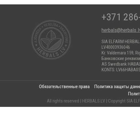
+371 286
herbals@herbals.l
SIA ELFARM HERBA
LV40003936046
Kr. Valdemara 159, Ri
Банковские реквиз
AS Swedbank HABA
KONTS: LV66HABA05
Обязательственные права
Политика защиты дан
Полит
All rights reserved | HERBALS.LV | Copyright SI