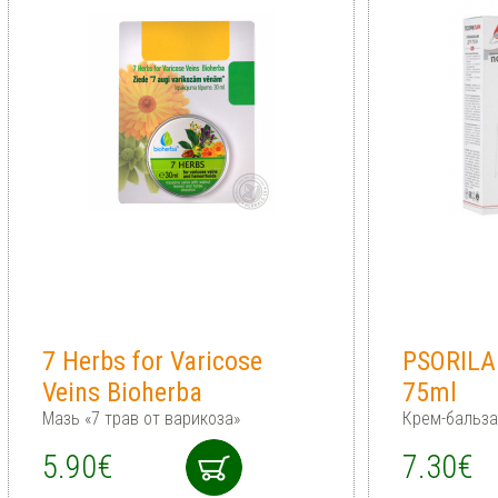
7 Herbs for Varicose
PSORILA
Veins Bioherba
75ml
Мазь «7 трав от варикоза»
Крем-бальза
5.90€
7.30€