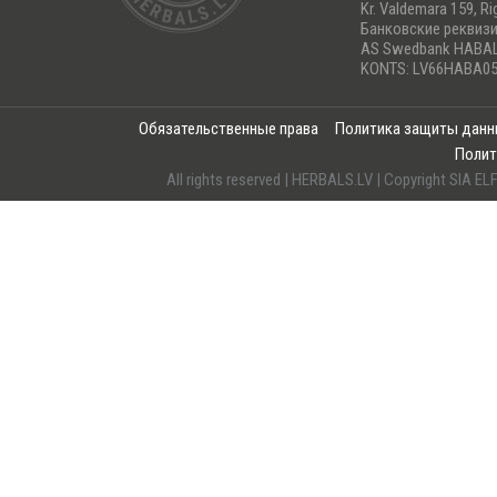
Kr. Valdemara 159, Ri
Банковские реквиз
AS Swedbank HABA
KONTS: LV66HABA05
Обязательственные права
Политика защиты дан
Полит
All rights reserved | HERBALS.LV | Copyright SI