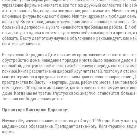
управление фирмы не меняется, все тот же дружный коллектив. Но раб
этого, казалось бы, созданы все условия, разлаживается. Начинаются
ключевые фигуры покидают бизнес. Или так: дружная и любящая семь
квартиру. Вместо ожидаемого улучшения жизни, начинаются ссоры. Он
болезней и депрессии, а у него начинаются проблемы на работе. В люб
опыт, когда в одном месте мы чувствуем себя комфортно и приятно, а 
сбежать. Васту дает этому научное объяснение и рекомендует, как не
негативные влияния.
В ведической традиции Дом считается продолжением тонкого тела ж
обустройство дома, наведение порядка и уюта было женским делом. 
со слабой, деструктивной энергетикой в первую очередь скажется им
психике.Книга рассчитана на широкий круг читателей, поэтому я стреми
многих терминов и придать этим знаниям практическое направление. 
пространства по Васту – квартиры, дома, рабочего места, вам понадоб
помещения. Обладая этим знанием, можно свести к минимуму негативн
доме. Когда мы не тратим впустую свою энергию, становится больше с
желания свободно реализуются.
Про автора Викторию Даракову:
Изучает Ведические знания и практикует йогу с 1995 года. Васту шастр
медицинское образование. Преподает хатха-йогу, йога-терапию, вед
кармы.