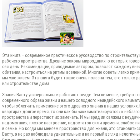
Эта книга – современное практическое руководство по строительству 
рабочего пространства. Древние законы мироздания, о которых говори
сей день. Рекомендации, приводимые автором, позволят каждому внес
обитания, настроиться на ритмы вселенной. Многие советы легко прим
мы уже живем. Эта книга будет также очень полезна тем, кто только 
или строительстве дома.
Знания Васту универсальны и работают везде. Тем не менее, требуют 
современного образа жизни и нашего холодного неиндийского климата.
чтобы облегчить применение этого древнего знания в наших условиях.
квартирах долгое время, то они как бы «акклиматизируются» к небла
пространства и перестают их замечать. И мы вряд ли свяжем с неудач
недомогания, плохое настроение, недостаток сил и времени, слабое п
в семье. Но когда мы меняем пространство для жизни, это становитьс
Васту, я не раз наблюдала удивительные и на первый взгляд нелогичны
благополучная фирма расширяется и переезжает в новые современные 