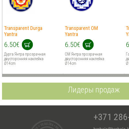
Transparent Durga
Transparent OM
T
Yantra
Yantra
Y
6.50€
6.50€
6
Дурга Янтра прозрачная
OM Янтра прозрачная
Г
двусторонняя наклейка
двусторонняя наклейка
д
Ø14cm
Ø14cm
Ø
Лидеры продаж
+371 286