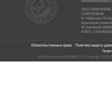
herbals@herbals.l
SIA ELFARM HERBA
LV40003936046
Kr. Valdemara 159, Ri
Банковские реквиз
AS Swedbank HABA
KONTS: LV66HABA05
Обязательственные права
Политика защиты дан
Полит
All rights reserved | HERBALS.LV | Copyright SI