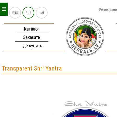
_
_
_
Регистрац
ENG
RUS
LAT
Каталог
Заказать
Где купить
Transparent Shri Yantra