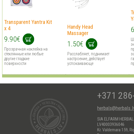
T
Y
Transparent Yantra Kit
Handy Head
x 4
6
Massager
9.90€
Ш
1.50€
э
Прозрачная наклейка на
п
стеклянные или любые
Расслабляет, поднимает
з
другие гладкие
настроение, действует
г
поверхности
успокаивающе
п
+371 286
herbals@herbals.l
SIA ELFARM HERBA
LV40003936046
Kr. Valdemara 159, Ri