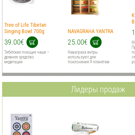
К
В
Tree of Life Tibetan
Singing Bowl 700g
NAVAGRAHA YANTRA
1
39.00€
25.00€
R
П
Тибетские поющие чаши –
Наваграха янтры
п
древнее средство
используют для
о
медитации
поклонения 9 планетам
р
Лидеры продаж