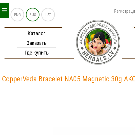
_
_
_
Регистрац
ENG
RUS
LAT
Каталог
Заказать
Где купить
CopperVeda Bracelet NA05 Magnetic 30g AK