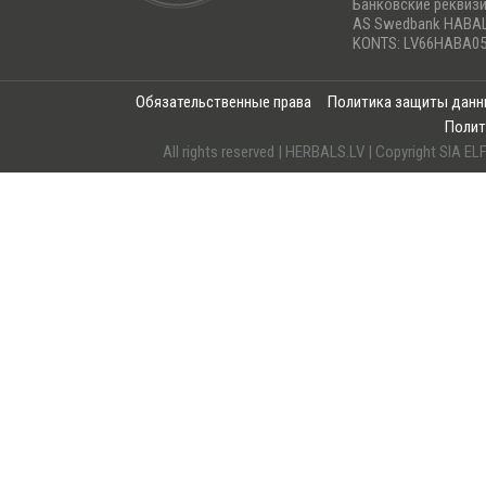
Банковские реквиз
AS Swedbank HABA
KONTS: LV66HABA05
Обязательственные права
Политика защиты дан
Полит
All rights reserved | HERBALS.LV | Copyright SI