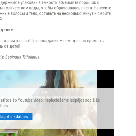
держимое упаковки в ёмкость. Смешайте порошок с
 количеством воды, чтобы образовалась паста. Нанесите
ажные волосы и тело, оставьте на несколько минут и смойте
й.
дение:
падания в глаза! При попадании — немедленно промыть
ь от детей.
I):
Sapindus Trifoliatus
katītos šo Youtube video, nepieciešams iespējot sociālās
tnes.
elāgot sīkdatnes