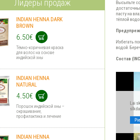
Лидеры продаж
Высыпьте со
достаточным
пасту на вл
INDIAN HENNA DARK
тёплой водо
BROWN
Предупреж
6.50€
Избегать по
водой. Береч
Тёмно-коричневая краска
для волос на основе
индийской хны
Состав (INC
INDIAN HENNA
NATURAL
4.50€
Lai s
Порошок индийской хны –
sīkda
окрашивание,
профилактика и лечение
Pi
INDIAN HENNA