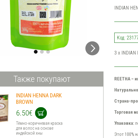
INDIAN HE
Код: 2317
3 x INDIAN
Также покупают
REETHA – 
Натурально
INDIAN HENNA DARK
Страна-про
BROWN
6.50€
Торговая м
Упаковка:
п
Тёмно-коричневая краска
для волос на основе
индийской хны
Этот 100% н