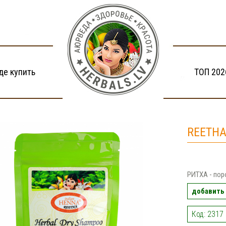
де купить
ТОП 202
REETHA
РИТХА - по
добавить 
Код: 2317