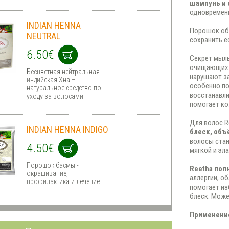
шампунь и 
одновременн
INDIAN HENNA
Порошок о
NEUTRAL
сохранить е
6.50€
Секрет мыл
очищающих в
Бесцветная нейтральная
нарушают за
индийская Хна –
особенно по
натуральное средство по
восстанавли
уходу за волосами
помогает ко
Для волос R
INDIAN HENNA INDIGO
блеск, объ
волосы стан
4.50€
мягкой и эл
Порошок басмы -
Reetha пол
окрашивание,
аллергии, 
профилактика и лечение
помогает из
блеск. Може
Применени