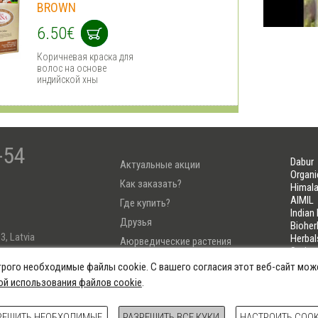
BROWN
6.50€
Коричневая краска для
волос на основе
индийской хны
-54
Dabur
Актуальные акции
Organi
Как заказать?
Himala
AIMIL
Где купить?
Indian
Друзья
Bioher
3, Latvia
Herbal
Аюрведические растения
Soria
Тест Узнай свою Дошу
LIFELI
трого необходимые файлы cookie. С вашего согласия этот веб-сайт мож
4222
ой использования файлов cookie
.
овия использования
Политика Cookie
Настроить куки
All rig
РЕШИТЬ НЕОБХОДИМЫЕ
РАЗРЕШИТЬ ВСЕ КУКИ
НАСТРОИТЬ COOK