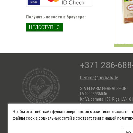
Получать новости в браузере:
НЕДОСТУПНО
+371 286-688
herbals@herbals.lv
SIA ELFARM HERBALSHOP
LV40003936046
Kr. Valdemara 159, Riga, LV-101
Банковские реквизиты:
AS Swedbank HABALV22
Чтобы этот веб-сайт функционировал, он может использовать с
KONTS: LV66HABA055101718
файлы cookie социальных сетей в соответствии с нашей
политик
Обязательственные права
Политика защиты данных
Усл
РАЗ