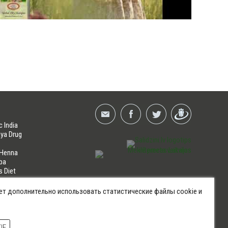
c India
ya Drug
 Henna
ba
s Diet
NES
ет дополнительно использовать статистические файлы cookie и
hts reserved | HERBALS.LV | Copyright SIA ELFARM HERBALSHOP ©
IE