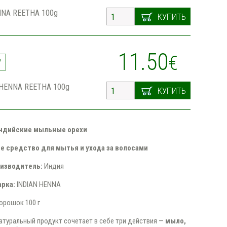
NNA REETHA 100g
КУПИТЬ
11.50
€
7
 HENNA REETHA 100g
КУПИТЬ
индийские мыльные орехи
е средство для мытья и ухода за волосами
изводитель:
Индия
арка:
INDIAN HENNA
орошок 100 г
атуральный продукт сочетает в себе три действия —
мыло,