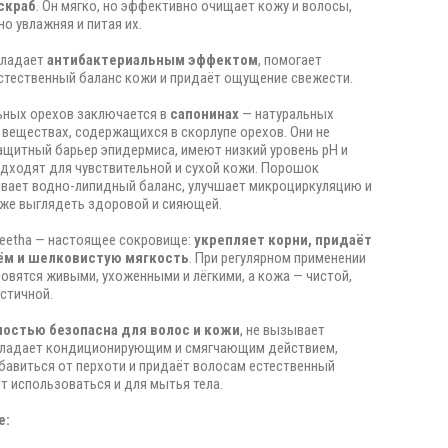
скраб
. Он мягко, но эффективно очищает кожу и волосы,
о увлажняя и питая их.
бладает
антибактериальным эффектом
, помогает
стественный баланс кожи и придаёт ощущение свежести.
ьных орехов заключается в
сапонинах
— натуральных
еществах, содержащихся в скорлупе орехов. Они не
щитный барьер эпидермиса, имеют низкий уровень pH и
дходят для чувствительной и сухой кожи. Порошок
вает водно-липидный баланс, улучшает микроциркуляцию и
же выглядеть здоровой и сияющей.
eetha — настоящее сокровище:
укрепляет корни, придаёт
ём и шелковистую мягкость
. При регулярном применении
овятся живыми, ухоженными и лёгкими, а кожа — чистой,
астичной.
ностью безопасна для волос и кожи
, не вызывает
обладает кондиционирующим и смягчающим действием,
бавиться от перхоти и придаёт волосам естественный
т использоваться и для мытья тела.
е: