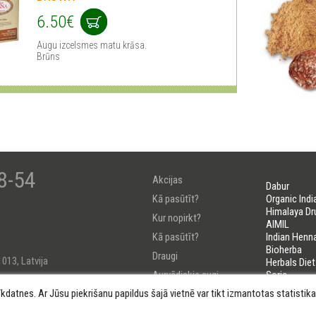
6.50€
Augu izcelsmes matu krāsa.
Brūns
8-54
Akcijas
Dabur
Kā pasūtīt?
Organic Indi
Himalaya Dr
Kur nopirkt?
AIMIL
Kā pasūtīt?
Indian Henn
Bioherba
Draugi
1013, Latvija
Herbals Diet
Aurvēdiskie augi
Soria
LIFELINES
īkdatnes. Ar Jūsu piekrišanu papildus šajā vietnē var tikt izmantotas statisti
Uzzini savu Došu
184222