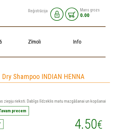
Mans grozs
Reģistrācija
0.00
6
Zīmoli
Info
 Dry Shampoo INDIAN HENNA
s ziepju rieksti. Dabīgs līdzeklis matu mazgāšanai un kopšanai
 Tavam precem
4.50
€
7