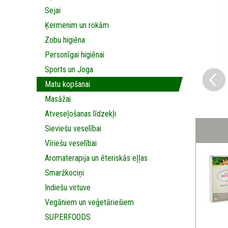
Sejai
Ķermenim un rokām
Zobu higiēna
Personīgai higiēnai
Sports un Joga
Matu kopšanai
Masāžai
Аtveseļošanas līdzekļi
Sieviešu veselībai
Vīriešu veselībai
Aromaterapija un ēteriskās eļļas
Smaržkociņi
Indiešu virtuve
Vegāniem un veģetāriešiem
SUPERFOODS