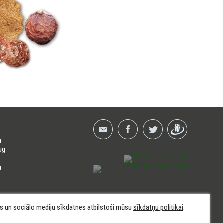
a
ug
a
kas un sociālo mediju sīkdatnes atbilstoši mūsu
sīkdatņu politikai
.