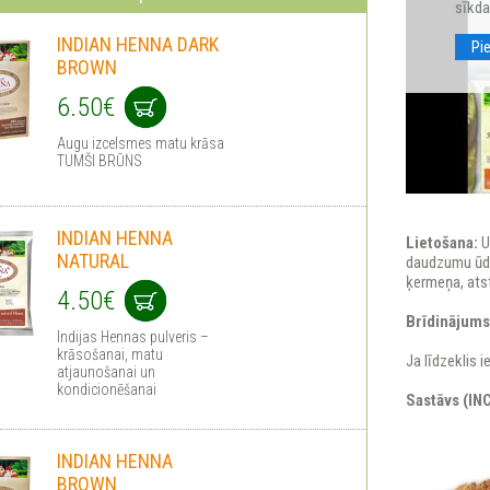
sīkda
INDIAN HENNA DARK
Pi
BROWN
6.50€
Augu izcelsmes matu krāsa
TUMŠI BRŪNS
INDIAN HENNA
Lietošana:
U
NATURAL
daudzumu ūde
ķermeņa, atst
4.50€
Brīdinājums
Indijas Hennas pulveris –
krāsošanai, matu
Ja līdzeklis 
atjaunošanai un
kondicionēšanai
Sastāvs (INC
INDIAN HENNA
BROWN