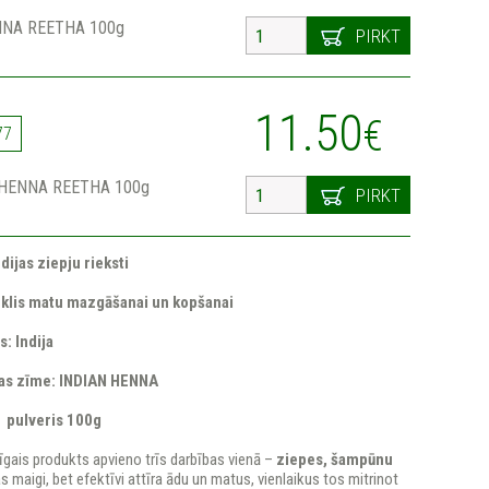
NNA REETHA 100g
PIRKT
11.50
€
77
 HENNA REETHA 100g
PIRKT
ijas ziepju rieksti
eklis matu mazgāšanai un kopšanai
s: Indija
as zīme: INDIAN HENNA
 pulveris 100g
gais produkts apvieno trīs darbības vienā –
ziepes, šampūnu
as maigi, bet efektīvi attīra ādu un matus, vienlaikus tos mitrinot