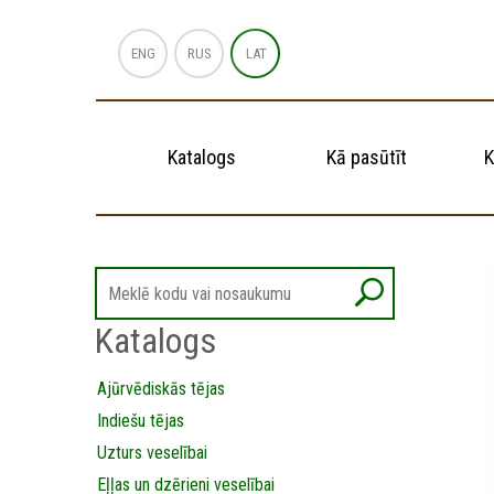
ENG
RUS
LAT
Katalogs
Kā pasūtīt
K
Katalogs
Ajūrvēdiskās tējas
Indiešu tējas
Uzturs veselībai
Eļļas un dzērieni veselībai