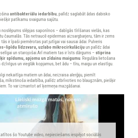
rošina
antibakteriālu iedarbību
, palīdz saglabāt ādas dabisko
piešķir patīkamu svaiguma sajūtu.
u noslēpums slēpjas saponīnos – dabīgās tīrīšanas vielās, kas
tu čaumalās. Tās netraucē epidermas aizsargbarjeru, tām ir zems
tās ir īpaši piemērotas pat jutīgai vai sausai ādai. Pulveris
s–lipīdu līdzsvaru, uzlabo mikrocirkulāciju
un palīdz ādai
eselīgai un starojošai.Arī matiem tas ir īsts dārgums –
stiprina
šķir spīdumu, apjomu un zīdainu maigumu
. Regulāra lietošana
dzīvīgus un vieglāk kopjamus, bet ādu – tīru, maigu un elastīgu.
nīgi nekaitīga matiem un ādai, neizraisa alerģiju, piemīt
a, mīkstinoša iedarbība, palīdz atbrīvoties no blaugznām, piešķir
em. To var izmantot arī ķermeņa mazgāšanai.
katītos šo Youtube video, nepieciešams iespējot sociālās