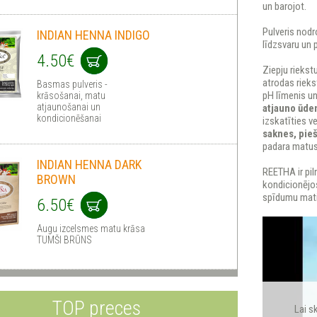
un barojot.
Pulveris nod
INDIAN HENNA INDIGO
līdzsvaru un 
4.50€
Ziepju riekst
atrodas rieks
Basmas pulveris -
pH līmenis un 
krāsošanai, matu
atjaunošanai un
atjauno ūden
kondicionēšanai
izskatīties v
saknes, pie
padara matus 
INDIAN HENNA DARK
REETHA ir pil
BROWN
kondicionējoš
spīdumu mati
6.50€
Augu izcelsmes matu krāsa
TUMŠI BRŪNS
TOP preces
Lai s