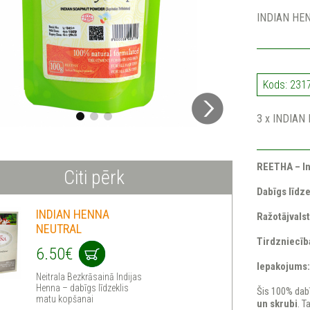
INDIAN HE
Kods: 231
3 x INDIAN
REETHA – Ind
Citi pērk
Dabīgs līdz
INDIAN HENNA
Ražotājvalst
NEUTRAL
Tirdzniecīb
6.50€
Iepakojums:
Neitrala Bezkrāsainā Indijas
Henna – dabīgs līdzeklis
Šis 100% dabī
matu kopšanai
un skrubi
. T