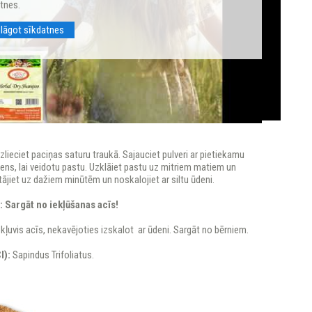
tnes.
elāgot sīkdatnes
zlieciet paciņas saturu traukā. Sajauciet pulveri ar pietiekamu
ns, lai veidotu pastu. Uzklāiet pastu uz mitriem matiem un
ājiet uz dažiem minūtēm un noskalojiet ar siltu ūdeni.
:
Sargāt no iekļūšanas acīs!
iekļuvis acīs, nekavējoties izskalot ar ūdeni. Sargāt no bērniem.
I):
Sapindus Trifoliatus.