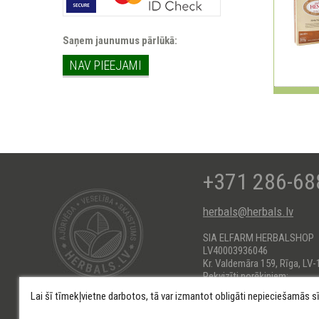
Saņem jaunumus pārlūkā:
NAV PIEEJAMI
+371 286-68
herbals@herbals.lv
SIA ELFARM HERBALSHOP
LV40003936046
Kr. Valdemāra 159, Rīga, LV-
Rekvizīti norēķiniem:
AS Swedbank HABALV22
Lai šī tīmekļvietne darbotos, tā var izmantot obligāti nepieciešamās s
KONTS: LV66HABA0551017