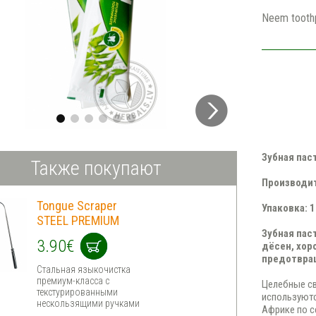
Neem tooth
Зубная пас
Также покупают
Производите
Tongue Scraper
Упаковка: 1
STEEL PREMIUM
Зубная пас
3.90€
дёсен, хор
предотвращ
Стальная языкочистка
премиум-класса с
Целебные св
текстурированными
используютс
нескользящими ручками
Африке по с