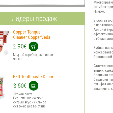
Многократн
антибактери
Нимом.
Лидеры продаж
В состав аю
с противово
Ажгона(Зира
Copper Tonque
эффективной
Cleaner CopperVeda
отбеливающ
2.90€
Зубная паст
консерванто
Медный скребок для чистки
безопасной 
языка
Состав:
экс
вишни, курк
базилика св
RED Toothpaste Dabur
барлерии пы
сульфат алю
3.50€
эвкалипта, 
Зубная паста
Ред - специфический
острый вкус и сильное
освежающее действие