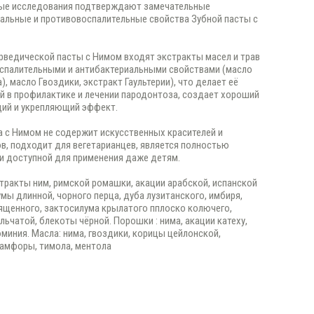
ые исследования подтверждают замечательные
альные и противовоспалительные свойства Зубной пасты с
рведической пасты с Нимом входят экстракты масел и трав
спалительными и антибактериальными свойствами (масло
), масло Гвоздики, экстракт Гаультерии), что делает её
 в профилактике и лечении пародонтоза, создает хороший
ий и укрепляющий эффект.
а с Нимом не содержит искусственных красителей и
в, подходит для вегетарианцев, является полностью
и доступной для применения даже детям.
тракты ним, римской ромашки, акации арабской, испанской
умы длинной, чорного перца, дуба лузитанского, имбиря,
ященного, зактосилума крылатого пплоско колючего,
льчатой, блекоты чёрной. Порошки : нима, акации катеху,
миния. Масла: нима, гвоздики, корицы цейлонской,
камфоры, тимола, ментола