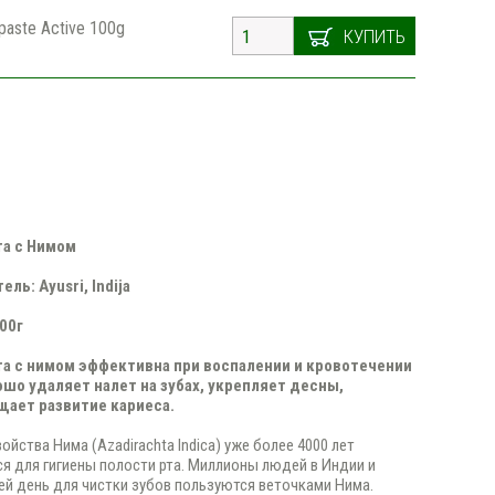
paste Active 100g
КУПИТЬ
та с Нимом
ль: Ayusri, Indija
00г​
та с нимом эффективна при воспалении и кровотечении
ошо удаляет налет на зубах, укрепляет десны,
ает развитие кариеса.
ойства Нима (Azadirachta Indica) уже более 4000 лет
я для гигиены полости рта. Миллионы людей в Индии и
ей день для чистки зубов пользуются веточками Нима.