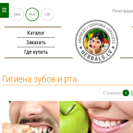
_
_
_
Регистрац
ENG
RUS
LAT
Каталог
Заказать
Где купить
Гигиена зубов и рта
<
Страницы