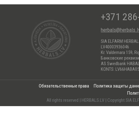
+371 286
herbals@herbals.l
SIA ELFARM HERBA
LV40003936046
Kr. Valdemara 159, Ri
Банковские реквиз
AS Swedbank HABA
KONTS: LV66HABA05
Обязательственные права
Политика защиты дан
Полит
All rights reserved | HERBALS.LV | Copyright SI