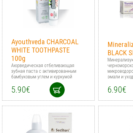
Ayouthveda CHARCOAL
Minerali
WHITE TOOTHPASTE
BLACK S
100g
Минерализую
Аюрведическая отбеливающая
черноморско
зубная паста с активированным
микроводоро
бамбуковым углем и куркумой
эмали и ухо
5.90€
6.90€