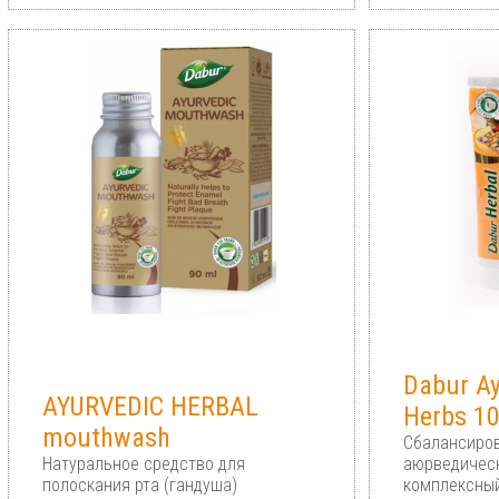
Dabur Ay
AYURVEDIC HERBAL
Herbs 1
mouthwash
Сбалансиров
Натуральное средство для
аюрведическ
полоскания рта (гандуша)
комплексный