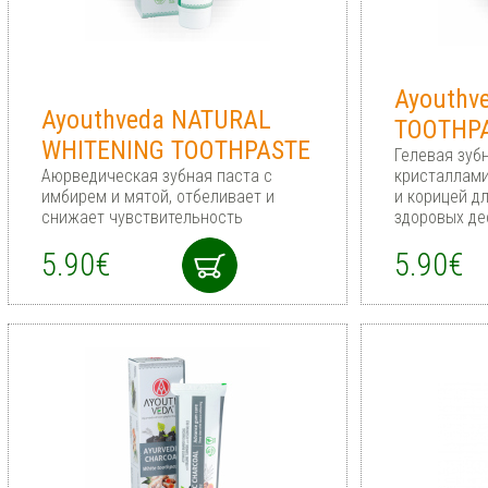
Ayouthv
Ayouthveda NATURAL
TOOTHP
WHITENING TOOTHPASTE
Гелевая зуб
Аюрведическая зубная паста с
кристаллами
имбирем и мятой, отбеливает и
и корицей д
снижает чувствительность
здоровых де
5.90€
5.90€