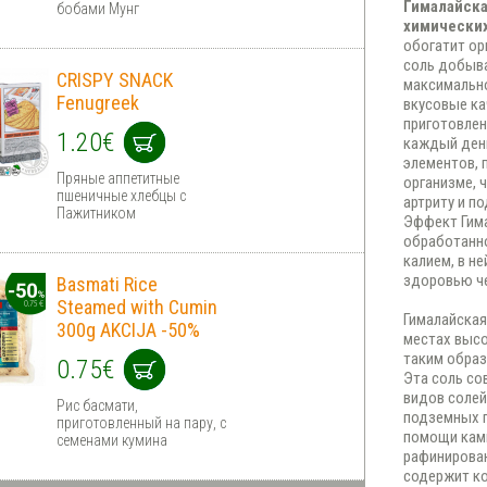
Гималайска
бобами Мунг
химических
обогатит ор
соль добыва
CRISPY SNACK
максимально
Fenugreek
вкусовые ка
приготовлен
1.20€
каждый день
элементов, 
Пряные аппетитные
организме, 
пшеничные хлебцы с
артриту и п
Пажитником
Эффект Гима
обработанно
калием, в н
здоровью че
Basmati Rice
Steamed with Cumin
Гималайская
300g AKCIJA -50%
местах высо
таким образ
0.75€
Эта соль со
видов солей
Рис басмати,
подземных 
приготовленный на пару, с
помощи камн
семенами кумина
рафинирован
содержит ко