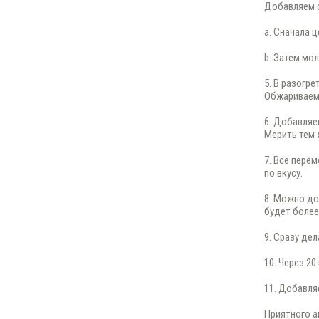
Добавляем 
a. Сначала ц
b. Затем мол
5. В разогр
Обжариваем 
6. Добавляе
Мерить тем 
7. Все пере
по вкусу.
8. Можно до
будет более
9. Сразу де
10. Через 2
11. Добавляе
Приятного а