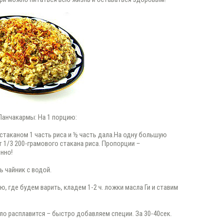
Панчакармы: На 1 порцию:
 стаканом 1 часть риса и ½ часть дала.На одну большую
 1/3 200-грамового стакана риса. Пропорции –
нно!
ь чайник с водой.
ю, где будем варить, кладем 1-2 ч. ложки масла Ги и ставим
сло расплавится – быстро добавляем специи. За 30-40сек.