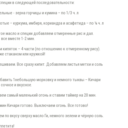
специи в следующей последовательности:
ельные - зерна горчицы и кумина – по 1/3 ч. л
отые – куркума, имбиря, кориандра и асафетида – по ¼ ч. л
етое масло и специи добавляем отмеренные рис и дал.
все вместе 1-2 мин.
м кипяток – 4 части (по отношению к отмеренному рису).
же стаканом или кружкой!
мешиваем. Все сразу кипит. Добавляем листья метхи и соль
бавить 1небольшую морковку и немного тыквы – Кичари
 сочное и вкусное.
лаем самый маленький огонь и ставим таймер на 20 мин.
0 мин Кичари готово. Выключаем огонь. Все готово!
м по вкусу сверху масло Ги, немного зелени и чёрную соль.
ппетита!