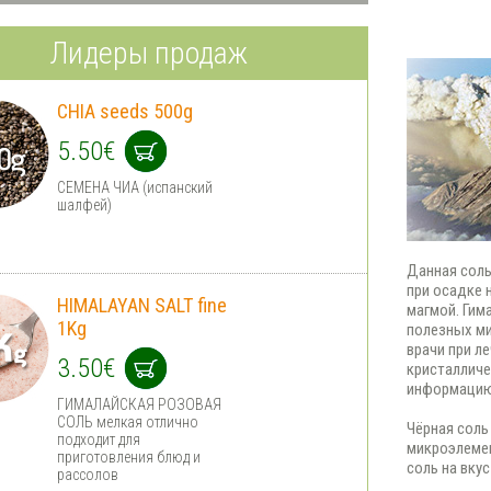
Лидеры продаж
CHIA seeds 500g
5.50€
СЕМЕНА ЧИА (испанский
шалфей)
Данная соль
при осадке 
HIMALAYAN SALT fine
магмой. Гим
1Kg
полезных ми
врачи при л
3.50€
кристалличе
информацию
ГИМАЛАЙСКАЯ РОЗОВАЯ
СОЛЬ мелкая отлично
Чёрная соль
подходит для
микроэлемен
приготовления блюд и
соль на вкус
рассолов