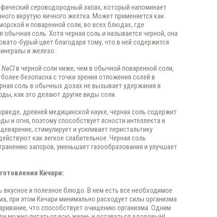
ифический сероводородный запах, который напоминает
нного вкрутую яичного желтка. Может применяется как
морской и поваренной соли, во всех блюдах, где
я обычная соль. Хотя черная соль и называется черной, она
овато-бурый цвет благодаря тому, что в ней содержится
инералы и железо.
е
NaCl
в черной соли ниже, чем в обычной поваренной соли,
 более безопасна с точки зрения отложения солей в
ерная соль в обычных дозах не вызывает удержания в
оды, как это делают другие виды соли.
рведе, древней медицинской науке, черная соль содержит
ды и огня, поэтому способствует ясности интеллекта и
щеварение, стимулирует и усиливает перистальтику
действуют как легкое слабительное. Черная соль
транению запоров, уменьшает газообразования и улучшает
готовления Кичари:
ь вкусное и полезное блюдо. В нем есть все необходимое
ма, при этом Кичари минимально расходует силы организма
варивание, что способствует очищению организма. Одним
ри можно питаться всю жизнь и оставаться здоровым!