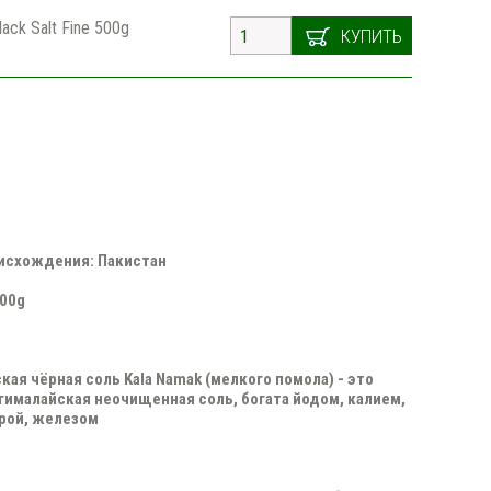
lack Salt Fine 500g
КУПИТЬ
исхождения: Пакистан
500g
кая чёрная соль Kala Namak (мелкого помола) - это
гималайская неочищенная соль, богата йодом, калием,
ерой, железом