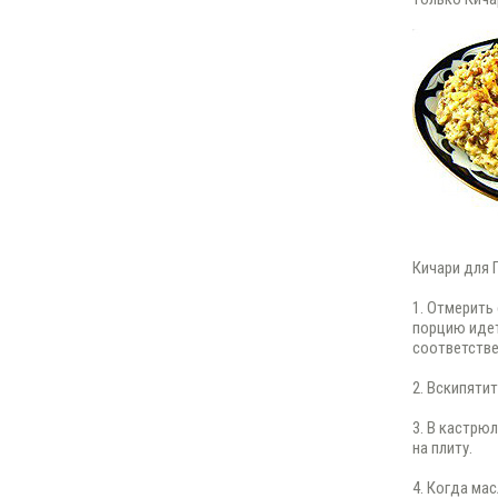
Кичари для 
1. Отмерить
порцию идет
соответстве
2. Вскипятит
3. В кастрюл
на плиту.
4. Когда ма