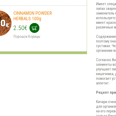
Имеет спец
запах сваре
CINNAMON POWDER
заменитель 
используетс
HERBALS 100g
имеет красн
2.50€
различные м
Содержани
Порошок Корицы
поэтому она
суставах. Ч
организме в
Согласно Аю
элементы во
улучшает пи
кишечника, 
помогает ус
аппетит.
Рецепт при
Кичари очен
для организ
на его пере
только Кича