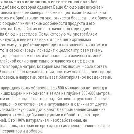
я соль - это совершенно естественная
соль без
 добавок,
которая сделает Ваше блюдо еще вкуснее и
ганизм ценными минеральными веществами. Гималайская
ется и обрабатывается экологически безвредным образом,
 сохраняя химические особенности продукта и его
чества. Гималайская соль отлично подходит для
ия блюд и рассолов. Соль, которую мы употребляем
 - пуста, в ней нет важных для нашего организма
поэтому употребление приводит к накоплению жидкости в
что, в свою очередь, приводит к целлюлиту, ревматизму,
одагре, болезням почек и образованию желчных камней.
лайской соли значительно отличается от эффекта
го хлорида натрия, который мы так любим - соль богата
ей значительно меньше натрия, поэтому она не наносит вреда
ловека, а напротив, оказывает благоприятное воздействие.
 природная соль образовалась 500 миллионов лет назад в
хших морей и находится в земле на глубине 300-600 метров,
ом соль не подвергается воздействию окружающей среды.
вершенно естественная и натуральная: в отличии от других
, гималайскую соль добывают без применения химии - из
приисков соль добывают руками и обрабатывают при
ей. Это 100% натуральная, необработанная, не
ная соль, которая не проходила химическое очищение и не
нсервантов и добавок.