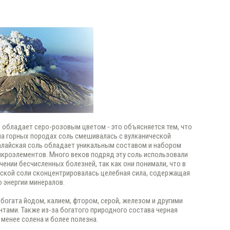
 обладает серо-розовым цветом - это объясняется тем, что
на горных породах соль смешивалась с вулканической
алайская соль обладает уникальным составом и набором
кроэлементов. Много веков подряд эту соль использовали
ечении бесчисленных болезней, так как они понимали, что в
ской соли сконцентрировалась целебная сила, содержащая
 энергии минералов.
 богата йодом, калием, фтором, серой, железом и другими
тами. Также из-за богатого природного состава черная
 менее солена и более полезна.