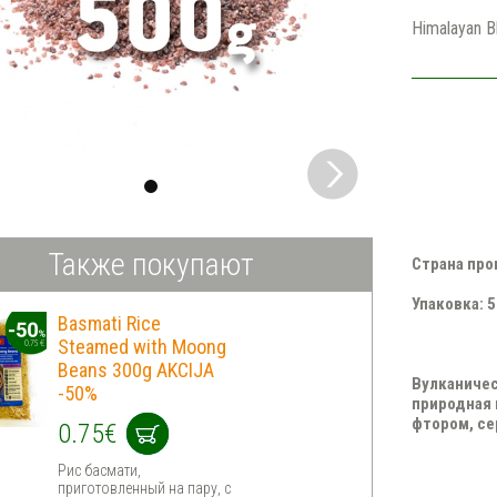
Himalayan B
Также покупают
Страна про
Упаковка: 
Basmati Rice
Steamed with Moong
Beans 300g AKCIJA
Вулканичес
-50%
природная 
фтором, с
0.75€
Рис басмати,
приготовленный на пару, с