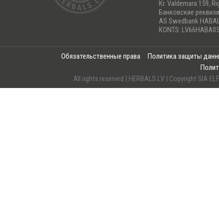
Kr. Valdemara 159, Ri
Банковские реквиз
AS Swedbank HABA
KONTS: LV66HABA05
Обязательственные права
Политика защиты дан
Полит
All rights reserved | HERBALS.LV | Copyright SI