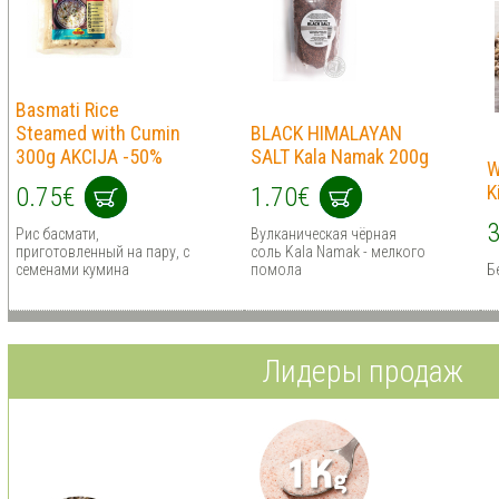
Basmati Rice
Steamed with Cumin
BLACK HIMALAYAN
300g AKCIJA -50%
SALT Kala Namak 200g
W
K
0.75€
1.70€
3
Рис басмати,
Вулканическая чёрная
приготовленный на пару, с
соль Kala Namak - мелкого
семенами кумина
помола
Б
Лидеры продаж