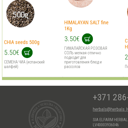
HIMALAYAN SALT fine
1Kg
3.50€
C
CHIA seeds 500g
H
ГИМАЛАЙСКАЯ РОЗОВАЯ
5.50€
СОЛЬ мелкая отлично
2
подходит для
СЕМЕНА ЧИА (испанский
приготовления блюд и
шалфей)
рассолов
П
+371 286
herbals@herbals.l
SIA ELFARM HERBA
LV40003936046